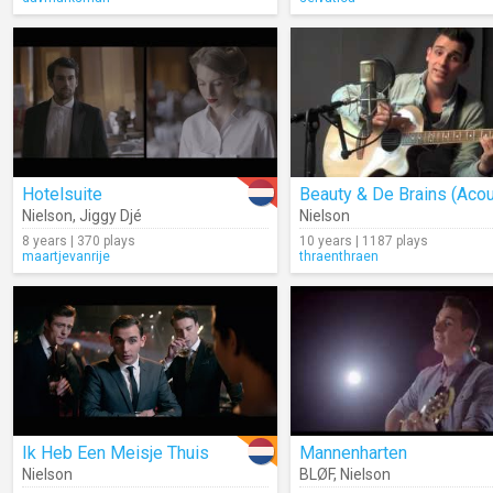
Hotelsuite
Nielson
,
Jiggy Djé
Nielson
8 years | 370 plays
10 years | 1187 plays
maartjevanrije
thraenthraen
Ik Heb Een Meisje Thuis
Mannenharten
Nielson
BLØF
,
Nielson