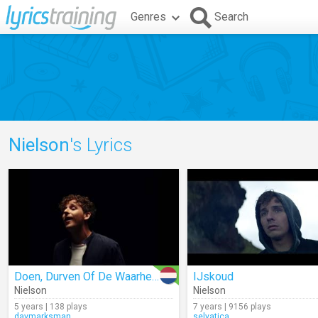
Genres
Search
Nielson
's Lyrics
Doen, Durven Of De Waarheid
IJskoud
Nielson
Nielson
5 years | 138 plays
7 years | 9156 plays
davmarksman
selvatica