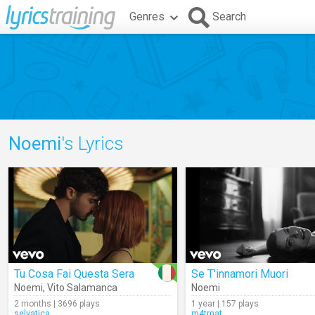
Genres
Search
Noemi
's Lyrics
Tu Cosa Fai Questa Sera
Se T'innamori Muori
Noemi
,
Vito Salamanca
Noemi
2 months | 3696 plays
1 year | 157 plays
selvatica
m4tmat