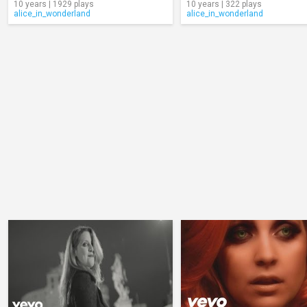
10 years | 1929 plays
10 years | 322 plays
alice_in_wonderland
alice_in_wonderland