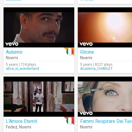
Autunno
Glicine
Noemi
Noemi
5 years | 724 plays
5 years | 8227 plays
alice_in_wonderland
Academy_CHARLET
L'Amore Eternit
Fedez
,
Noemi
Noemi