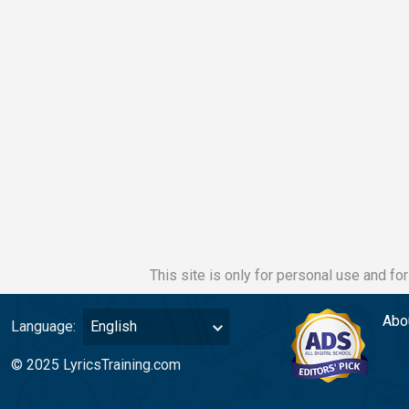
This site is only for personal use and fo
Abo
Language:
English
© 2025 LyricsTraining.com