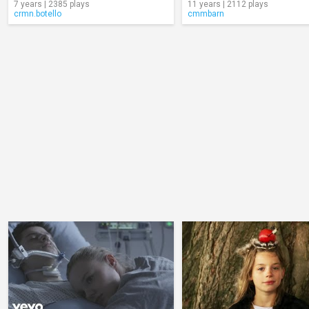
7 years | 2385 plays
11 years | 2112 plays
crmn.botello
cmmbarn