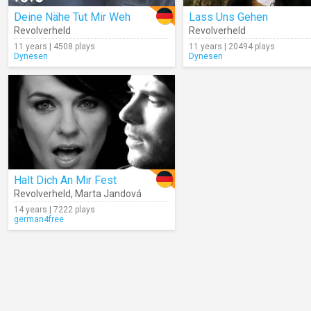
Deine Nähe Tut Mir Weh
Lass Uns Gehen
Revolverheld
Revolverheld
11 years | 4508 plays
11 years | 20494 plays
Dynesen
Dynesen
Halt Dich An Mir Fest
Revolverheld
,
Marta Jandová
14 years | 7222 plays
german4free