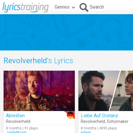
Genres
Search
Revolverheld
's Lyrics
Abreißen
Liebe Auf Distanz
Revolverheld
Revolverheld
,
Schomaker
8 months | 91 plays
8 months | 4095 plays
JoelleMuser
wilwei