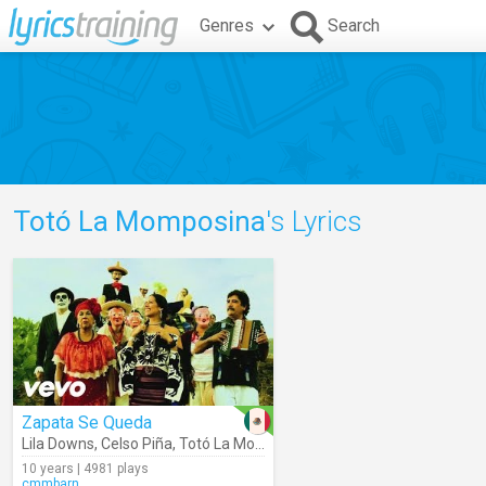
Genres
Search
Totó La Momposina
's Lyrics
Zapata Se Queda
Lila Downs
,
Celso Piña
,
Totó La Momposina
10 years | 4981 plays
cmmbarn