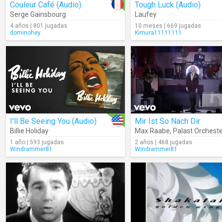
Couleur Café (Audio)
Tough Luck (Audio)
Serge Gainsbourg
Laufey
4 años | 801 jugadas
10 meses | 669 jugadas
dominohey
Kimura11111111
I'll Be Seeing You (Audio)
Mir Ist So Nach Dir
Billie Holiday
Max Raabe
,
Palast Orchest
1 año | 593 jugadas
2 años | 468 jugadas
Windrammer81
Windrammer81