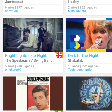
Jamiroquai
Laufey
6 años | 977 jugadas
2 años | 952 jugadas
selvatica
Mym_Batista
Bright Lights Late Nights
Dark Is The Night
The Speakeasies' Swing Band!
Shakatak
5 años | 910 jugadas
10 años | 852 jugadas
elrickster99
Tachi_Leoanardo