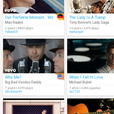
Der Perfekte Moment… Wird Heut Verpennt
The Lady Is A Tramp
Max Raabe
Tony Bennett
,
Lady Gaga
2 years | 8860 plays
14 years | 6470 plays
FabianDE
darkangel
Why Me?
When I Fall In Love
Big Bad Voodoo Daddy
Michael Bublé
7 years | 6399 plays
7 años | 6284 jugadas
elrickster99
as7733