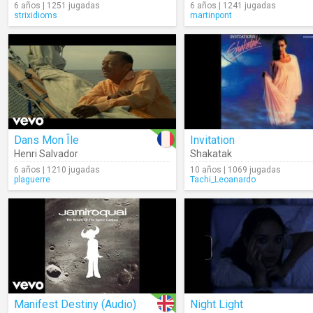
6 años | 1251 jugadas
6 años | 1241 jugadas
strixidioms
martinpont
Dans Mon Île
Invitation
Henri Salvador
Shakatak
6 años | 1210 jugadas
10 años | 1069 jugadas
plaguerre
Tachi_Leoanardo
Manifest Destiny (Audio)
Night Light