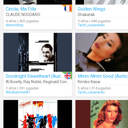
Cécile, Ma Fille
Golden Wings
CLAUDE NOUGARO
Shakatak
4 años | 450 jugadas
3 años | 440 jugadas
dominohey
Tachi_Leoanardo
Goodnight Sweetheart (Audio)
Mmm Mmm Good (Audio
Al Bowlly
,
Ray Noble
,
Reginald Connelly
,
James Campbell
Kimiko Kasai
2 años | 391 jugadas
5 años | 374 jugadas
Windrammer81
Tachi_Leoanardo