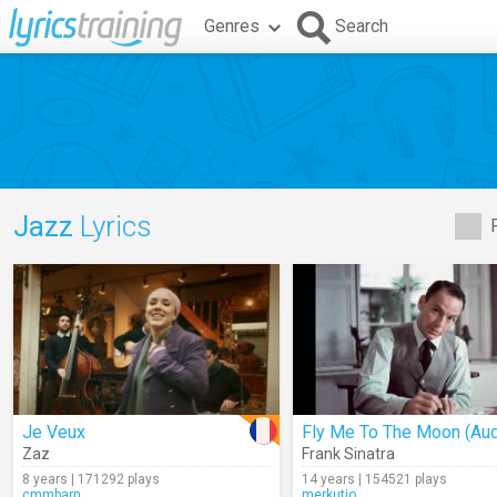
Genres
Search
Jazz
Lyrics
Je Veux
Fly Me To The Moon (Aud
Zaz
Frank Sinatra
8 years | 171292 plays
14 years | 154521 plays
cmmbarn
merkutio