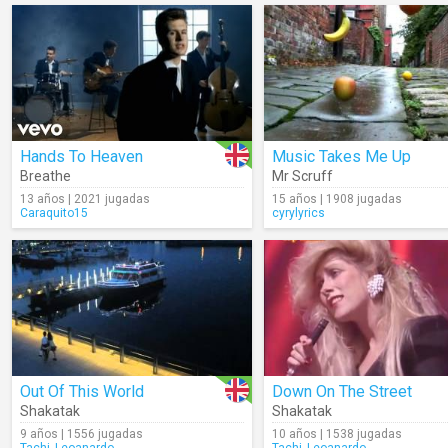
Hands To Heaven
Music Takes Me Up
Breathe
Mr Scruff
13 años | 2021 jugadas
15 años | 1908 jugadas
Caraquito15
cyrylyrics
Out Of This World
Down On The Street
Shakatak
Shakatak
9 años | 1556 jugadas
10 años | 1538 jugadas