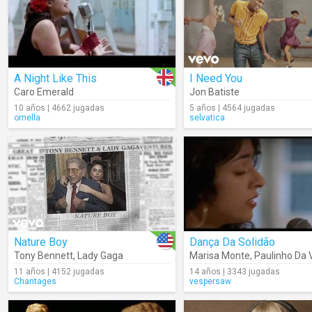
A Night Like This
I Need You
Caro Emerald
Jon Batiste
10 años | 4662 jugadas
5 años | 4564 jugadas
ornella
selvatica
Nature Boy
Dança Da Solidão
Tony Bennett
,
Lady Gaga
Marisa Monte
,
Paulinho Da 
11 años | 4152 jugadas
14 años | 3343 jugadas
Chantages
vespersaw