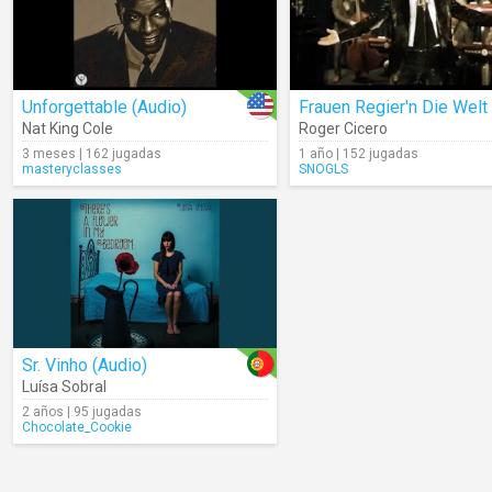
Unforgettable (Audio)
Frauen Regier'n Die Welt
Nat King Cole
Roger Cicero
3 meses | 162 jugadas
1 año | 152 jugadas
masteryclasses
SNOGLS
Sr. Vinho (Audio)
Luísa Sobral
2 años | 95 jugadas
Chocolate_Cookie