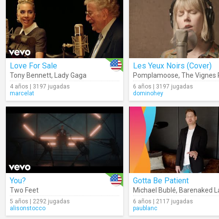
Love For Sale
Les Yeux Noirs (Cover)
Tony Bennett
,
Lady Gaga
Pomplamoose
,
The Vignes Rooftop
4 años | 3197 jugadas
6 años | 3197 jugadas
marcelat
dominohey
You?
Gotta Be Patient
Two Feet
Michael Bublé
,
Barenaked L
5 años | 2292 jugadas
6 años | 2117 jugadas
alisonstocco
paublanc