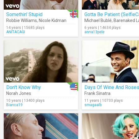
Somethin' Stupid
Robbie Williams
,
Nicole Kidman
Michael Bublé
,
Barenaked L
14 years | 15685 plays
6 years | 14634 plays
ANITACAGI
anna13pele
Don't Know Why
Norah Jones
Frank Sinatra
10 years | 13400 plays
11 years | 10733 plays
Bianca19
smagaalb