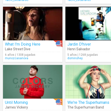
Tachi_Leoanardo
Tachi_Leoanardo
What I'm Doing Here
Jardin D'hiver
Lake Street Dive
Henri Salvador
6 años | 1308 jugadas
5 años | 1268 jugadas
munozcasanova
dominohey
Until Morning
We're The Superhumans
James Vickery
The Superhuman Band