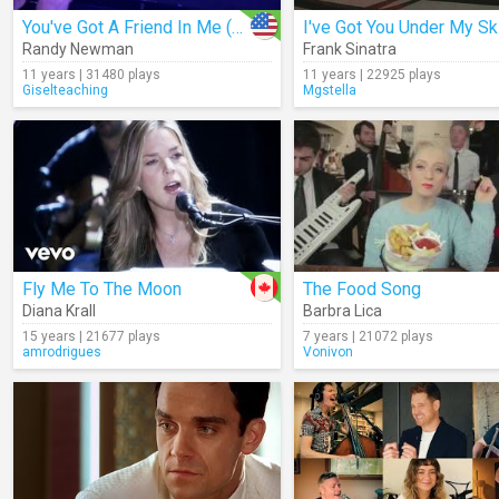
You've Got A Friend In Me (Live)
Randy Newman
Frank Sinatra
11 years | 31480 plays
11 years | 22925 plays
Giselteaching
Mgstella
Fly Me To The Moon
The Food Song
Diana Krall
Barbra Lica
15 years | 21677 plays
7 years | 21072 plays
amrodrigues
Vonivon