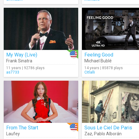
My Way (Live)
Feeling Good
Frank Sinatra
Michael Bublé
11 years | 92786 plays
14 years | 85878 plays
as7733
Citlalli
From The Start
Sous Le Ciel De Paris
Laufey
Zaz
,
Pablo Alborán