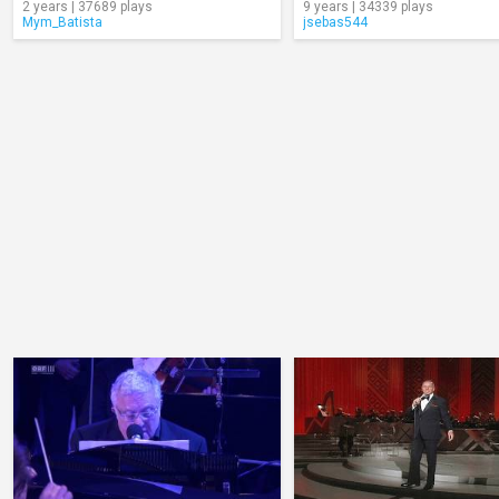
2 years | 37689 plays
9 years | 34339 plays
Mym_Batista
jsebas544