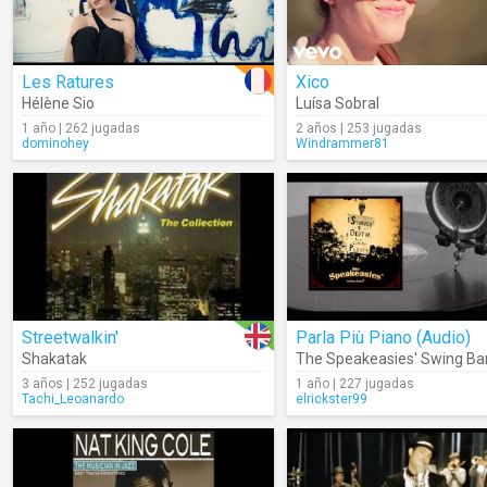
Les Ratures
Xico
Hélène Sio
Luísa Sobral
1 año | 262 jugadas
2 años | 253 jugadas
dominohey
Windrammer81
Streetwalkin'
Parla Più Piano (Audio)
Shakatak
The Speakeasies' Swing Ba
3 años | 252 jugadas
1 año | 227 jugadas
Tachi_Leoanardo
elrickster99