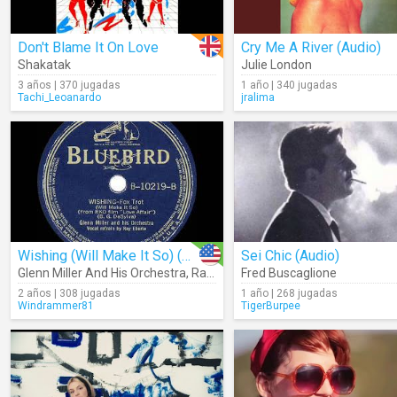
Don't Blame It On Love
Cry Me A River (Audio)
Shakatak
Julie London
3 años | 370 jugadas
1 año | 340 jugadas
Tachi_Leoanardo
jralima
Wishing (Will Make It So) (Audio)
Sei Chic (Audio)
Glenn Miller And His Orchestra
,
Ray Eberle
Fred Buscaglione
2 años | 308 jugadas
1 año | 268 jugadas
Windrammer81
TigerBurpee