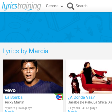
Genres
Search
Lyrics by
Marcia
La Bomba
¿A Dónde Vas?
Ricky Martin
Jarabe De Palo
,
La Shica
,
Xime
9 years | 2634 plays
11 years | 4146 plays
Marcia
Marcia