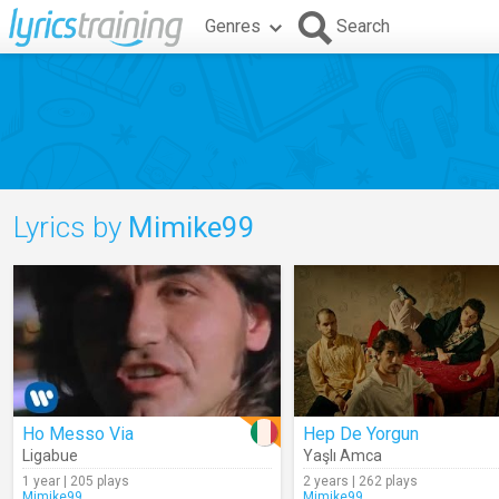
Genres
Search
Lyrics by
Mimike99
Ho Messo Via
Hep De Yorgun
Ligabue
Yaşlı Amca
1 year | 205 plays
2 years | 262 plays
Mimike99
Mimike99