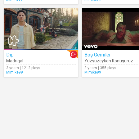
Dip
Boş Gemiler
Madrigal
Yüzyüzeyken Konuşuruz
3 years | 1212 plays
3 years | 355 plays
Mimike99
Mimike99