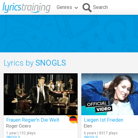
Genres
Search
Lyrics by
SNOGLS
Frauen Regier'n Die Welt
Liegen Ist Frieden
Roger Cicero
Elen
1 year | 152 plays
6 years | 8317 plays
SNOGLS
SNOGLS