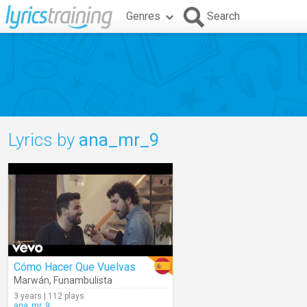
Genres
Search
Lyrics by
ana_mr_9
Cómo Hacer Que Vuelvas
Marwán
,
Funambulista
3 years | 112 plays
ana_mr_9