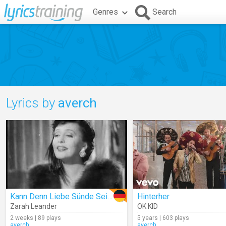
Genres
Search
Lyrics by
averch
Kann Denn Liebe Sünde Sein?
Hinterher
Zarah Leander
OK KID
2 weeks | 89 plays
5 years | 603 plays
averch
averch