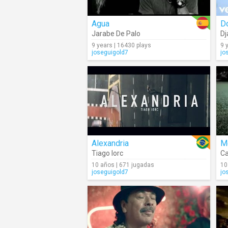
Agua
D
Jarabe De Palo
Dj
9 years | 16430 plays
9 
joseguigold7
jo
Alexandria
M
Tiago Iorc
Ca
10 años | 671 jugadas
10
joseguigold7
jo