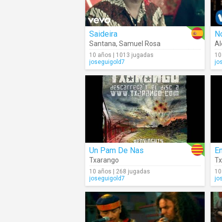
Saideira
N
Santana
,
Samuel Rosa
Al
10 años | 1013 jugadas
10
joseguigold7
jo
Un Pam De Nas
E
Txarango
Tx
10 años | 268 jugadas
10
joseguigold7
jo