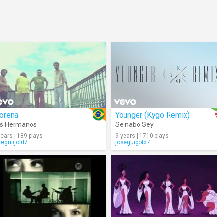
orena
Younger (Kygo Remix)
os Hermanos
Seinabo Sey
years | 189 plays
9 years | 1710 plays
seguigold7
joseguigold7