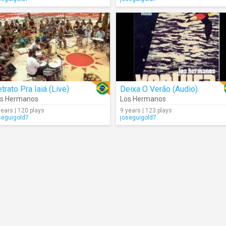
trato Pra Iaiá (Live)
Deixa O Verão (Audio)
os Hermanos
Los Hermanos
years | 120 plays
9 years | 123 plays
seguigold7
joseguigold7