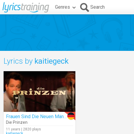
Genres
Search
Lyrics by
kaitiegeck
Frauen Sind Die Neuen Männer
Die Prinzen
11 years | 2820 plays
kaitiegeck