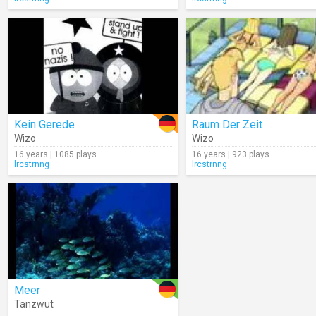
Kein Gerede
Raum Der Zeit
Wizo
Wizo
16 years | 1085 plays
16 years | 923 plays
lrcstrnng
lrcstrnng
Meer
Tanzwut