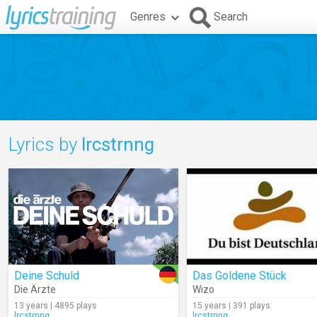
Genres
Search
Lyrics by
lrcstrnng
Deine Schuld
Das Goldene Stück
Die Ärzte
Wizo
13 years | 4895 plays
15 years | 391 plays
lrcstrnng
lrcstrnng