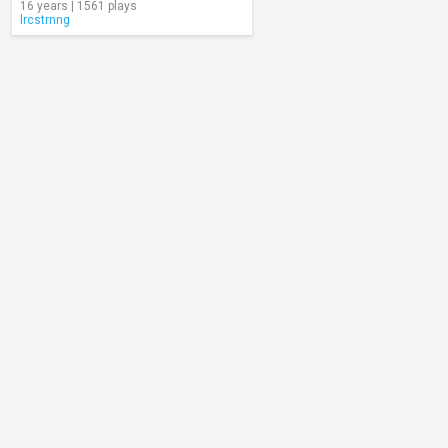
16 years | 1561 plays
lrcstrnng