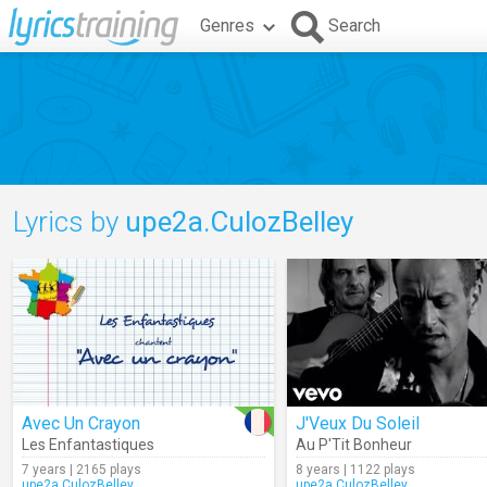
Genres
Search
Lyrics by
upe2a.CulozBelley
Avec Un Crayon
J'Veux Du Soleil
Les Enfantastiques
Au P'Tit Bonheur
7 years | 2165 plays
8 years | 1122 plays
upe2a.CulozBelley
upe2a.CulozBelley