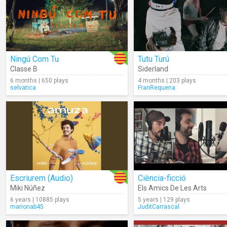
Ningú Com Tu
Tutu Turú
Classe B
Siderland
6 months | 650 plays
4 months | 203 plays
selvatica
FranRequena
Escriurem (Audio)
Ciència-ficció
Miki Núñez
Els Amics De Les Arts
6 years | 10885 plays
5 years | 129 plays
marionab45
JuditCarrascal