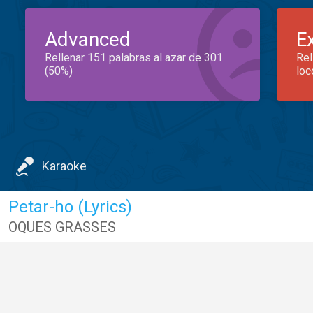
Advanced
E
Rellenar 151 palabras al azar de 301
Rel
(50%)
loc
Karaoke
Petar-ho (Lyrics)
OQUES GRASSES