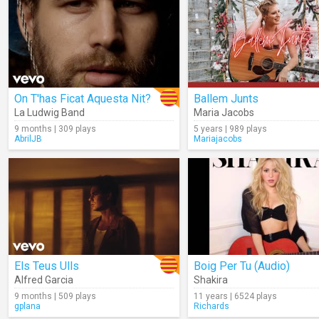
On T'has Ficat Aquesta Nit?
Ballem Junts
La Ludwig Band
Maria Jacobs
9 months | 309 plays
5 years | 989 plays
AbrilJB
Mariajacobs
Els Teus Ulls
Boig Per Tu (Audio)
Alfred Garcia
Shakira
9 months | 509 plays
11 years | 6524 plays
gplana
Richards