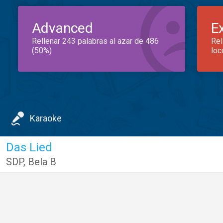
Advanced
E
Rellenar 243 palabras al azar de 486
Rel
(50%)
loc
Karaoke
Das Lied
SDP
,
Bela B