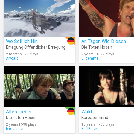
Wo Soll Ich Hin
An Tagen Wie Diesen
Erregung Öffentlicher Erregung
Die Toten Hosen
2 months | 71 plays
2 years | 1527 plays
Alvcard
Gilgemms
Altes Fieber
Wald
Die Toten Hosen
Karpatenhund
2 years | 598 plays
13 years | 765 plays
brresende
PhillBlack