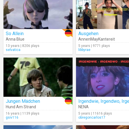
So Allein
Ausgehen
Anna Blue
AnnenMayKantereit
13 years | 8206 plays
5 years | 9771 plays
selvatica
libbyrae
Jungen Mädchen
Hund Am Strand
NENA
16 years | 1139 plays
5 years | 11616 plays
gsiv116
obregoncarlos17