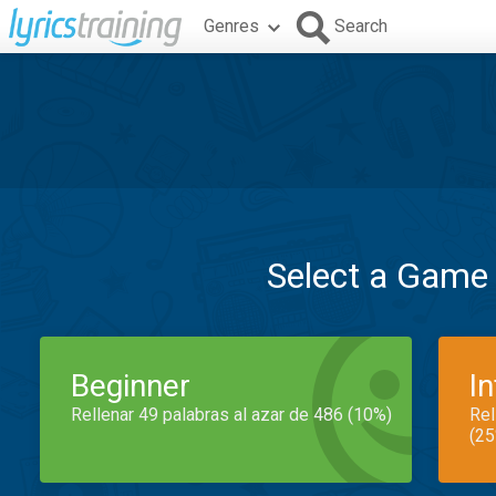
Genres
Search
Select a Game
Beginner
I
Rellenar 49 palabras al azar de 486 (10%)
Rel
(25