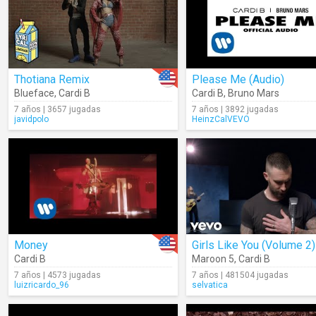
Thotiana Remix
Please Me (Audio)
Blueface
,
Cardi B
Cardi B
,
Bruno Mars
7 años | 3657 jugadas
7 años | 3892 jugadas
javidpolo
HeinzCalVEVO
Money
Girls Like You (Volume 2)
Cardi B
Maroon 5
,
Cardi B
7 años | 4573 jugadas
7 años | 481504 jugadas
luizricardo_96
selvatica