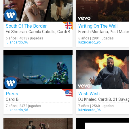
South Of The Border
Writing On The Wall
Ed Sheeran
,
Camila Cabello
,
Cardi B
French Montana
,
Post Malo
6 años | 40139 jugadas
6 años | 2901 jugadas
luizricardo_96
luizricardo_96
Press
Wish Wish
Cardi B
DJ Khaled
,
Cardi B
,
21 Sava
7 años | 2472 jugadas
7 años | 2560 jugadas
luizricardo_96
luizricardo_96