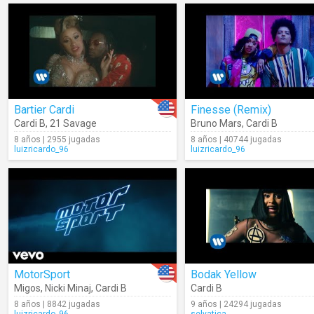
Bartier Cardi
Finesse (Remix)
Cardi B
,
21 Savage
Bruno Mars
,
Cardi B
8 años | 2955 jugadas
8 años | 40744 jugadas
luizricardo_96
luizricardo_96
MotorSport
Bodak Yellow
Migos
,
Nicki Minaj
,
Cardi B
Cardi B
8 años | 8842 jugadas
9 años | 24294 jugadas