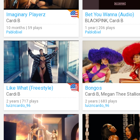
Imaginary Playerz
Bet You Wanna (Audio)
Cardi B
BLACKPINK
,
Cardi B
10 months | 59 plays
1 year | 206 plays
PabloBiel
PabloBiel
Like What (Freestyle)
Bongos
Cardi B
Cardi B
,
Megan Thee Stallio
2 years | 717 plays
2 years | 683 plays
luizricardo_96
luizricardo_96