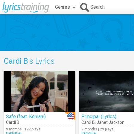
Genres
Search
Cardi B
's Lyrics
Safe (feat. Kehlani)
Principal (Lyrics)
Cardi B
Cardi B
,
Janet Jackson
9 months | 192 plays
9 months | 29 plays
PabloBiel
PabloBiel