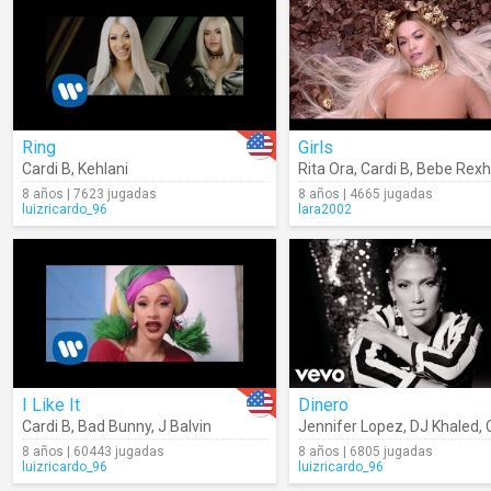
Ring
Girls
Cardi B
,
Kehlani
Rita Ora
,
Cardi B
,
Bebe Rex
8 años | 7623 jugadas
8 años | 4665 jugadas
luizricardo_96
lara2002
I Like It
Dinero
Cardi B
,
Bad Bunny
,
J Balvin
Jennifer Lopez
,
DJ Khaled
,
8 años | 60443 jugadas
8 años | 6805 jugadas
luizricardo_96
luizricardo_96