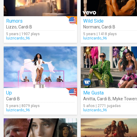
Rumors
Wild Side
Lizzo
,
Cardi B
Normani
,
Cardi B
5 years | 1907 plays
5 years | 1418 plays
luizricardo_96
luizricardo_96
Up
Me Gusta
Cardi B
Anitta
,
Cardi B
,
Myke Tower
5 years | 8079 plays
5 años | 2771 jugadas
luizricardo_96
luizricardo_96