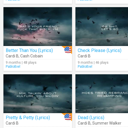
Better Than You (Lyrics)
Check Please (Lyrics)
Cardi B
,
Cash Cobain
Cardi B
9 months | 48 plays
9 months | 46 plays
PabloBiel
PabloBiel
Pretty & Petty (Lyrics)
Dead (Lyrics)
Cardi B
Cardi B
,
Summer Walker