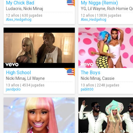
My Chick Bad
My Nigga (Remix)
Ludacris
,
Nicki Minaj
YG
,
Lil Wayne
,
Rich Homie Q
12 años | 630 jugadas
12 años | 13836 jugadas
Alex_Hedgehog
Alex_Hedgehog
High School
The Boys
Nicki Minaj
,
Lil Wayne
Nicki Minaj
,
Cassie
13 años | 4534 jugadas
13 años | 2248 jugadas
javidpolo
pablit00