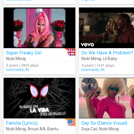
Super Freaky Girl
Nicki Minaj
Nicki Minaj
,
Lil Baby
3 years | 3855 plays
4 years | 1641 plays
luizricardo_96
luizricardo_96
Familia (Lyrics)
Say So (Dance Visual)
Nicki Minaj
,
Anuel AA
,
Bantu
Doja Cat
,
Nicki Minaj