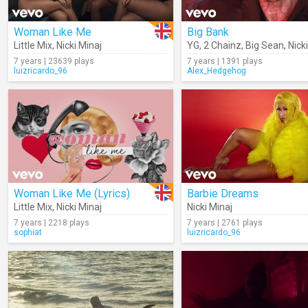
Woman Like Me
Big Bank
Little Mix
,
Nicki Minaj
YG
,
2 Chainz
,
Big Sean
,
Nick
7 years | 23639 plays
7 years | 1391 plays
luizricardo_96
Alex_Hedgehog
Woman Like Me (Lyrics)
Barbie Dreams
Little Mix
,
Nicki Minaj
Nicki Minaj
7 years | 2218 plays
7 years | 2761 plays
sophiat
luizricardo_96