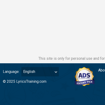
This site is only for personal use and fo
Abo
Language:
English
© 2025 LyricsTraining.com