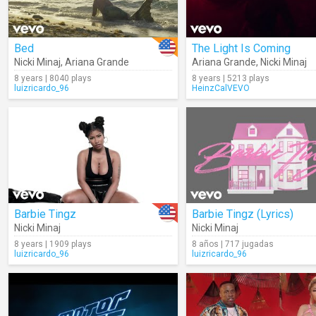
Bed
The Light Is Coming
Nicki Minaj
,
Ariana Grande
Ariana Grande
,
Nicki Minaj
8 years | 8040 plays
8 years | 5213 plays
luizricardo_96
HeinzCalVEVO
Barbie Tingz
Barbie Tingz (Lyrics)
Nicki Minaj
Nicki Minaj
8 years | 1909 plays
8 años | 717 jugadas
luizricardo_96
luizricardo_96