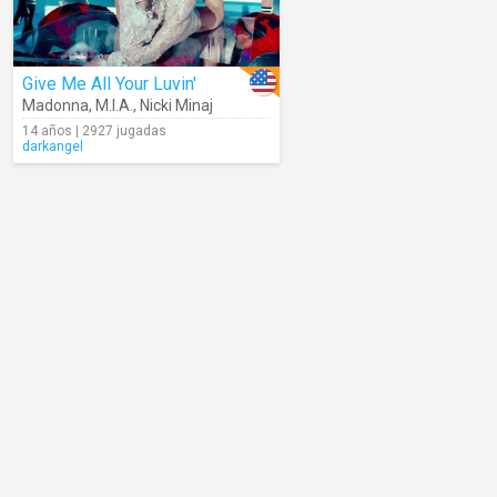
Give Me All Your Luvin'
Madonna
,
M.I.A.
,
Nicki Minaj
14 años | 2927 jugadas
darkangel