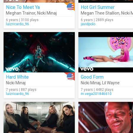
Nice To Meet Ya
Hot Girl Summer
Meghan Trainor
,
Nicki Minaj
Megan Thee Stallion
,
Nicki 
6 years | 3100 plays
6 years | 2889 plays
luizricardo_96
javidpolo
Hard White
Good Form
Nicki Minaj
Nicki Minaj
,
Lil Wayne
7 years | 887 plays
7 years | 4482 plays
luizricardo_96
m.vega201846610