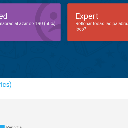
ed
Expert
alabras al azar de 190 (50%)
Rellenar todas las palabra
loco?
ics)
Report a