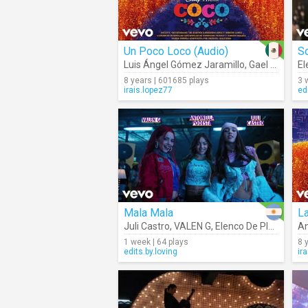
Un Poco Loco (Audio)
S
Luis Ángel Gómez Jaramillo
,
Gael García Bernal
El
8 years | 601685 plays
3 
irais.lopez77
ed
Mala Mala
La
Juli Castro
,
VALEN G
,
Elenco De Playback: Una Somos Dos
An
1 week | 64 plays
8 
edits.by.loving
ir