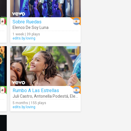
Sobre Ruedas
Elenco De Soy Luna
1 week | 39 plays
edits.by.loving
Rumbo A Las Estrellas
Juli Castro
,
Antonella Podestá
,
Elenco De Playback: Una Somos Dos
5 months | 155 plays
edits.by.loving