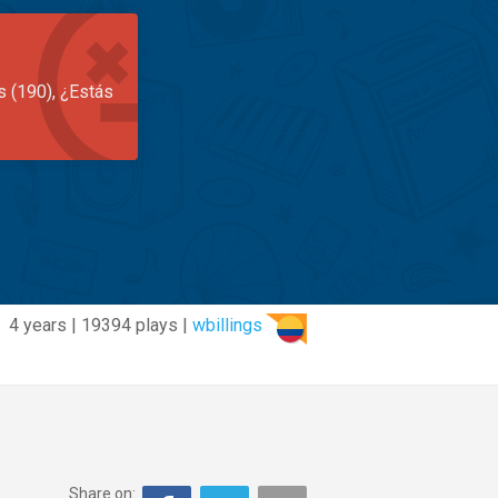
s (190), ¿Estás
4 years | 19394 plays |
wbillings
Share on: