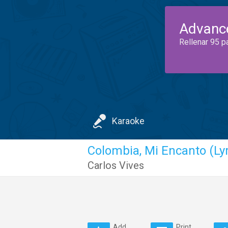
Advanc
Rellenar 95 p
Karaoke
Colombia, Mi Encanto (Lyr
Carlos Vives
Add
Print