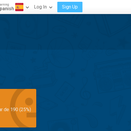
arning
Log In
Sign Up
panish
ar de 190 (25%)