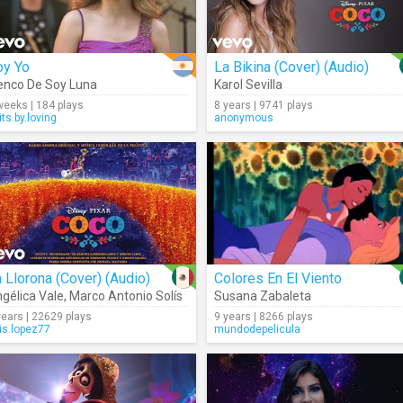
oy Yo
La Bikina (Cover) (Audio)
enco De Soy Luna
Karol Sevilla
weeks | 184 plays
8 years | 9741 plays
its.by.loving
anonymous
 Llorona (Cover) (Audio)
Colores En El Viento
gélica Vale
,
Marco Antonio Solís
,
Antonella Podestá
Susana Zabaleta
years | 22629 plays
9 years | 8266 plays
ais.lopez77
mundodepelicula