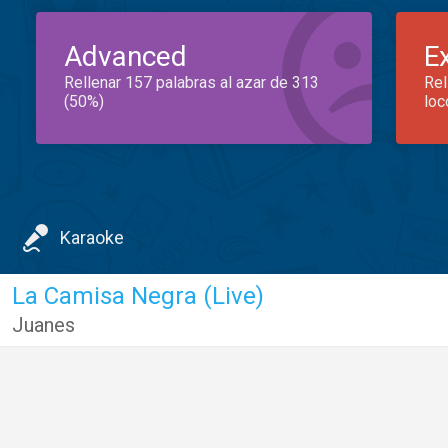
Advanced
E
Rellenar 157 palabras al azar de 313
Rel
(50%)
loc
Karaoke
La Camisa Negra (Live)
Juanes