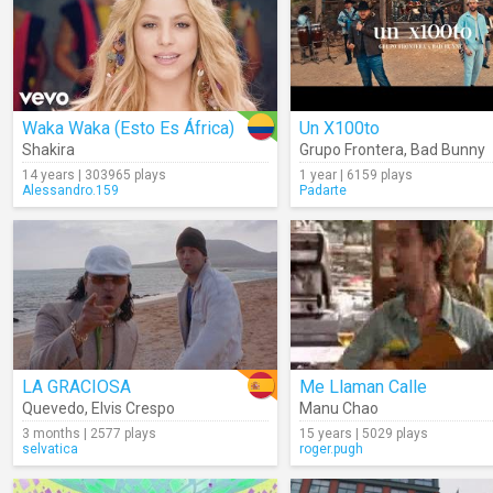
Waka Waka (Esto Es África)
Un X100to
Shakira
Grupo Frontera
,
Bad Bunny
14 years | 303965 plays
1 year | 6159 plays
Alessandro.159
Padarte
LA GRACIOSA
Me Llaman Calle
Quevedo
,
Elvis Crespo
Manu Chao
3 months | 2577 plays
15 years | 5029 plays
selvatica
roger.pugh