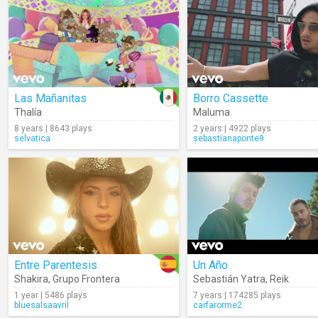
Las Mañanitas
Borro Cassette
Thalía
Maluma
8 years | 8643 plays
2 years | 4922 plays
selvatica
sebastianaponte9
Entre Parentesis
Un Año
Shakira
,
Grupo Frontera
Sebastián Yatra
,
Reik
1 year | 5486 plays
7 years | 174285 plays
bluesalsaavril
carfarorme2