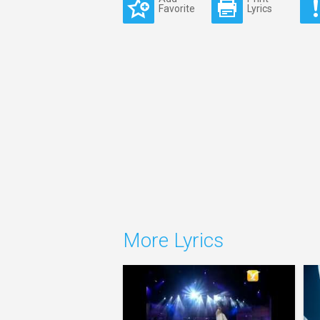
Favorite
Lyrics
More Lyrics