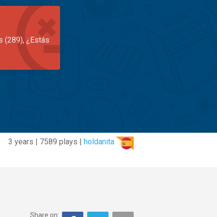
s (289), ¿Estás
3 years | 7589 plays |
holdanita
Share on: