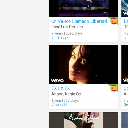
Un Velero Llamado Libertad (Live)
L
José Luis Perales
R
9 years | 2592 plays
4 
christa627
lu
EX EX EX
Co
Aitana
,
Kenia Os
Ai
1 year | 775 plays
7 
Cheska27
Gr