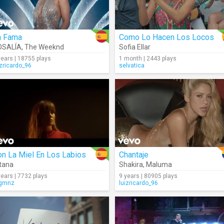
a Fama
Como Lo Hacen Los Locos
OSALÍA
,
The Weeknd
Sofia Ellar
years | 18755 plays
1 month | 2443 plays
izricardo_96
selvatica
n La Miel En Los Labios
Chantaje
tana
Shakira
,
Maluma
years | 7732 plays
9 years | 80905 plays
gmnz
luizricardo_96