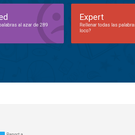
ed
Expert
palabras al azar de 289
Rellenar todas las palabra
loco?
Report a