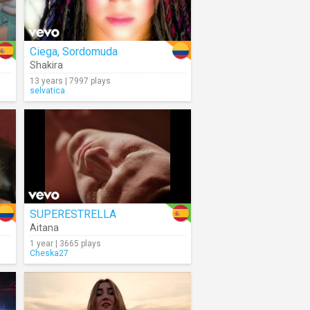
Ciega, Sordomuda
Shakira
13 years | 7997 plays
selvatica
SUPERESTRELLA
Aitana
1 year | 3665 plays
Cheska27