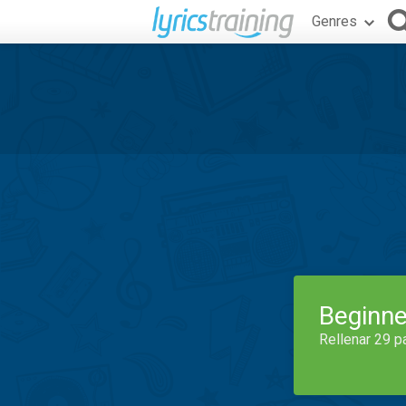
Genres
Beginne
Rellenar 29 p