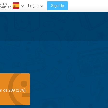
arning
Log In
Sign Up
panish
ar de 289 (25%)