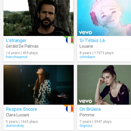
L'étranger
Si T’étais Là
Gérald De Palmas
Louane
14 years | 459 plays
8 years | 17973 plays
frenchwarrior
cmmbarn
Respire Encore
On Brûlera
Clara Luciani
Pomme
5 years | 1665 plays
7 years | 3947 plays
dominohey
Grgmnz