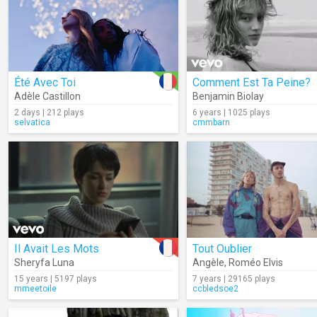
Été Avec Toi
Comment Est Ta Peine?
Adèle Castillon
Benjamin Biolay
2 days | 212 plays
6 years | 1025 plays
selvatica
cmmbarn
Il Avait Les Mots
Tout Oublier
Sheryfa Luna
Angèle
,
Roméo Elvis
15 years | 5197 plays
7 years | 29165 plays
mmeetoile
ccbledsoe2