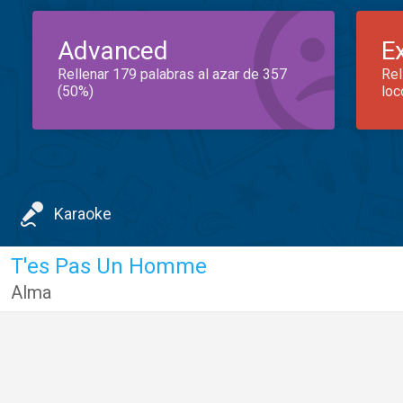
Advanced
E
Rellenar 179 palabras al azar de 357
Rel
(50%)
loc
Karaoke
T'es Pas Un Homme
Alma