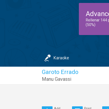
Advanc
Rellenar 144 
(50%)
Karaoke
Garoto Errado
Manu Gavassi
Add
Print