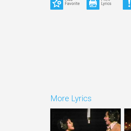
Favorite
Lyrics
More Lyrics