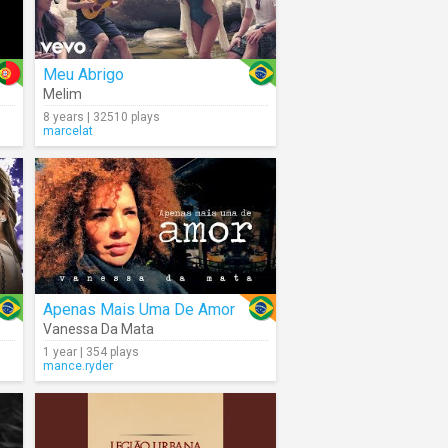
Meu Abrigo
Melim
8 years | 32510 plays
marcelat
Apenas Mais Uma De Amor
Vanessa Da Mata
1 year | 354 plays
mance.ryder