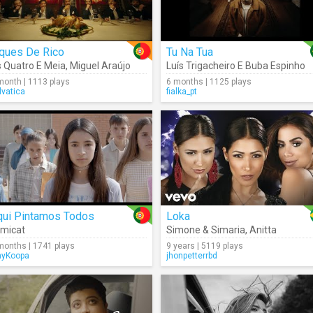
iques De Rico
Tu Na Tua
 Quatro E Meia
,
Miguel Araújo
Luís Trigacheiro E Buba Espinho
month | 1113 plays
6 months | 1125 plays
lvatica
fialka_pt
qui Pintamos Todos
Loka
micat
Simone & Simaria
,
Anitta
months | 1741 plays
9 years | 5119 plays
nyKoopa
jhonpetterrbd