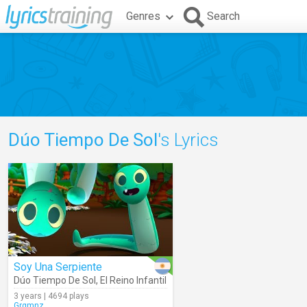
Genres
Search
Dúo Tiempo De Sol
's Lyrics
Soy Una Serpiente
Dúo Tiempo De Sol
,
El Reino Infantil
3 years | 4694 plays
Grgmnz