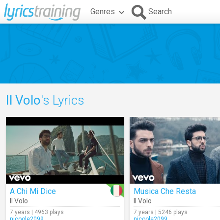
Genres
Search
Il Volo
's Lyrics
A Chi Mi Dice
Musica Che Resta
Il Volo
Il Volo
7 years | 4963 plays
7 years | 5246 plays
nicoole2099
nicoole2099