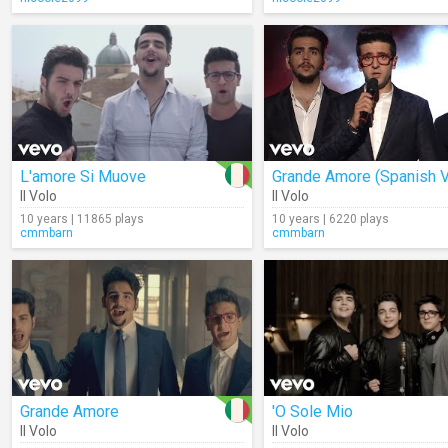
L'amore Si Muove
Il Volo
Il Volo
10 years | 11865 plays
10 years | 6220 plays
cmmbarn
cmmbarn
Grande Amore
'O Sole Mio
Il Volo
Il Volo