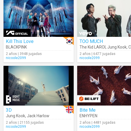
Kill This Love
TOO MUCH
BLACKPINK
The Kid LAROI
,
Jung Kook
,
Ce
2 años | 3948 jugadas
2 años | 6477 jugadas
nicoole2099
nicoole2099
3D
Bite Me
Jung Kook
,
Jack Harlow
ENHYPEN
2 años | 21155 jugadas
2 años | 4481 jugadas
nicoole2099
nicoole2099