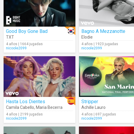
Good Boy Gone Bad
Bagno A Mezzanotte
TXT
Elodie
4 años | 1664 jugadas
4 años | 1923 jugadas
nicoole2099
nicoole2099
Hasta Los Dientes
Stripper
Camila Cabello
,
Maria Becerra
Achille Lauro
4 años | 2199 jugadas
4 años | 697 jugadas
nicoole2099
nicoole2099