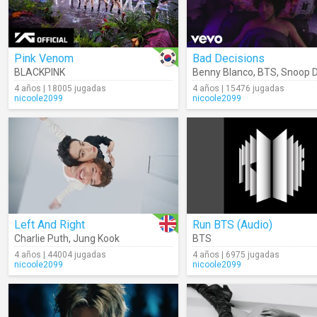
Pink Venom
Bad Decisions
BLACKPINK
Benny Blanco
,
BTS
,
Snoop 
4 años | 18005 jugadas
4 años | 15476 jugadas
nicoole2099
nicoole2099
Left And Right
Run BTS (Audio)
Charlie Puth
,
Jung Kook
BTS
4 años | 44004 jugadas
4 años | 6975 jugadas
nicoole2099
nicoole2099