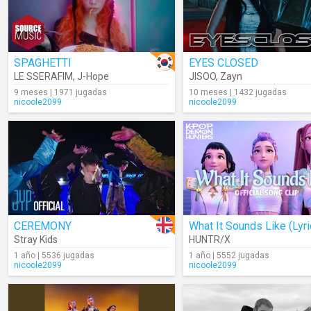
SPAGHETTI
EYES CLOSED
LE SSERAFIM
,
J-Hope
JISOO
,
Zayn
9 meses | 1971 jugadas
10 meses | 1432 jugadas
nicoole2099
nicoole2099
CEREMONY
What It Sounds Like (Lyri
Stray Kids
HUNTR/X
1 año | 5536 jugadas
1 año | 5552 jugadas
nicoole2099
nicoole2099