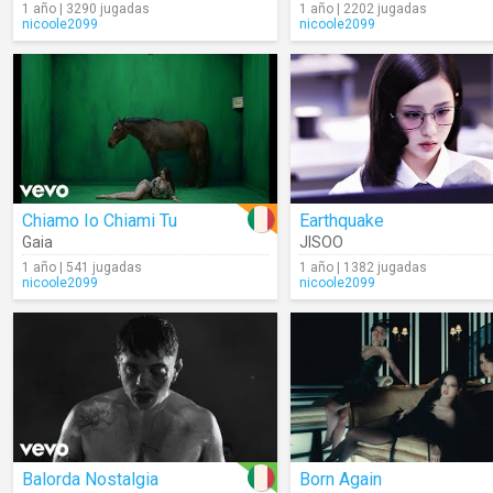
1 año | 3290 jugadas
1 año | 2202 jugadas
nicoole2099
nicoole2099
Chiamo Io Chiami Tu
Earthquake
Gaia
JISOO
1 año | 541 jugadas
1 año | 1382 jugadas
nicoole2099
nicoole2099
Balorda Nostalgia
Born Again