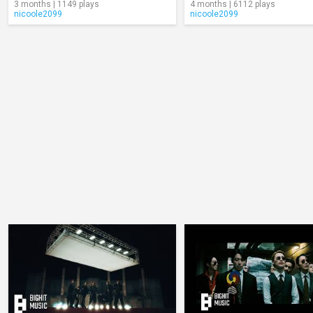
3 months | 1149 plays
4 months | 6112 plays
nicoole2099
nicoole2099