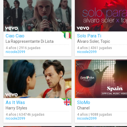
Ciao Ciao
Solo Para Ti
La Rappresentante Di Lista
Álvaro Soler
,
Topic
4 años | 2916 jugadas
4 años | 4361 jugadas
nicoole2099
nicoole2099
As It Was
SloMo
Harry Styles
Chanel
4 años | 634746 jugadas
4 años | 9088 jugadas
nicoole2099
nicoole2099