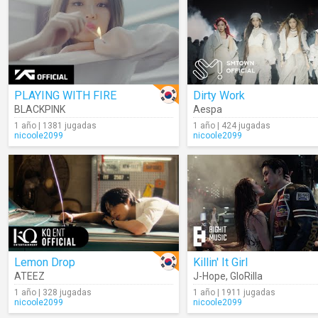
PLAYING WITH FIRE
Dirty Work
BLACKPINK
Aespa
1 año | 1381 jugadas
1 año | 424 jugadas
nicoole2099
nicoole2099
Lemon Drop
Killin' It Girl
ATEEZ
J-Hope
,
GloRilla
1 año | 328 jugadas
1 año | 1911 jugadas
nicoole2099
nicoole2099