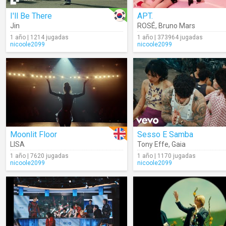
I'll Be There
APT.
Jin
ROSÉ
,
Bruno Mars
1 año | 1214 jugadas
1 año | 373964 jugadas
nicoole2099
nicoole2099
Moonlit Floor
Sesso E Samba
LISA
Tony Effe
,
Gaia
1 año | 7620 jugadas
1 año | 1170 jugadas
nicoole2099
nicoole2099