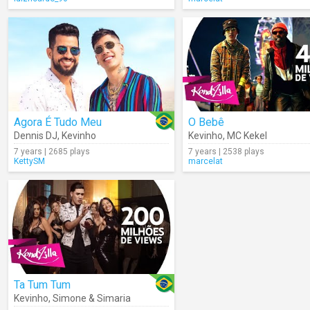
Agora É Tudo Meu
O Bebê
Dennis DJ
,
Kevinho
Kevinho
,
MC Kekel
7 years | 2685 plays
7 years | 2538 plays
KettySM
marcelat
Ta Tum Tum
Kevinho
,
Simone & Simaria