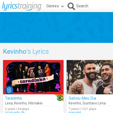
Genres
Search
Kevinho
's Lyrics
Taradinha
Salvou Meu Dia
Lexa
,
Kevinho
,
Hitmaker
Kevinho
,
Gusttavo Lima
5 years | 94 plays
7 years | 1221 plays
luizricardo_96
marcelat