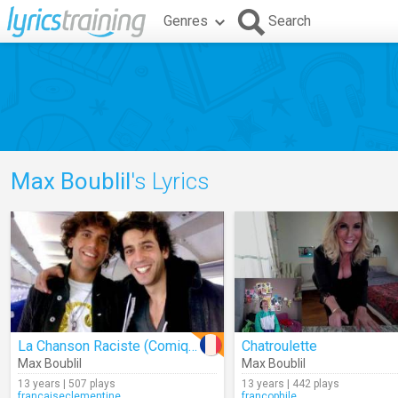
Genres
Search
Max Boublil
's Lyrics
La Chanson Raciste (Comique)
Chatroulette
Max Boublil
Max Boublil
13 years | 507 plays
13 years | 442 plays
francaiseclementine
francophile