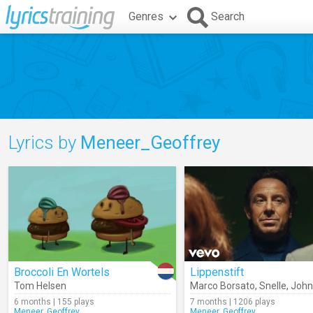
Genres
Search
Lyrics by
Meneer_Geoffrey
Broccoli En Wortels
Lippenstift
Tom Helsen
Marco Borsato
,
Snelle
,
John 
6 months | 155 plays
7 months | 1206 plays
Meneer_Geoffrey
Meneer_Geoffrey