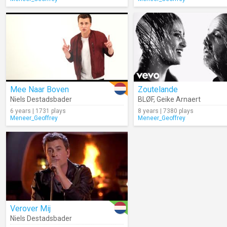
Mee Naar Boven
Zoutelande
Niels Destadsbader
BLØF
,
Geike Arnaert
6 years | 1731 plays
8 years | 7380 plays
Meneer_Geoffrey
Meneer_Geoffrey
Verover Mij
Niels Destadsbader