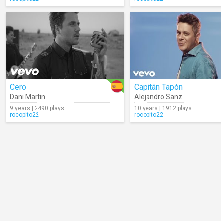
Cero
Capitán Tapón
Dani Martin
Alejandro Sanz
9 years | 2490 plays
10 years | 1912 plays
rocopito22
rocopito22