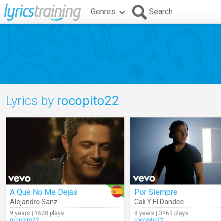
Genres
Search
Lyrics by
rocopito22
A Que No Me Dejas
Por Siempre
Alejandro Sanz
Cali Y El Dandee
9 years | 1628 plays
9 years | 3463 plays
rocopito22
rocopito22