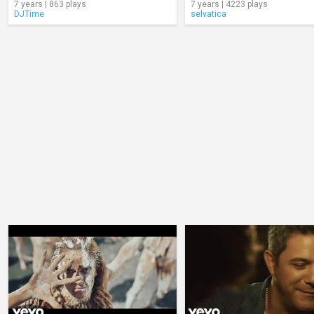
7 years | 863 plays
7 years | 4223 plays
DJTime
selvatica