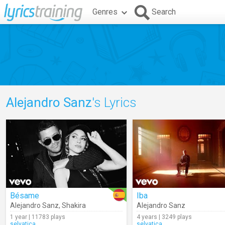
Genres
Search
Alejandro Sanz
's Lyrics
Bésame
Iba
Alejandro Sanz
,
Shakira
Alejandro Sanz
1 year | 11783 plays
4 years | 3249 plays
selvatica
selvatica