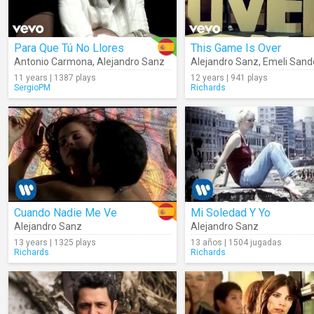
Para Que Tú No Llores
This Game Is Over
Antonio Carmona
,
Alejandro Sanz
Alejandro Sanz
,
Emeli Sand
11 years | 1387 plays
12 years | 941 plays
SergioPM
Richards
Cuando Nadie Me Ve
Mi Soledad Y Yo
Alejandro Sanz
Alejandro Sanz
13 years | 1325 plays
13 años | 1504 jugadas
Richards
Richards