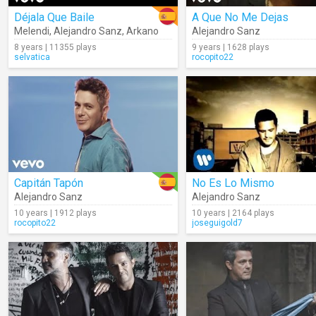
Déjala Que Baile
A Que No Me Dejas
Melendi
,
Alejandro Sanz
,
Arkano
Alejandro Sanz
8 years | 11355 plays
9 years | 1628 plays
selvatica
rocopito22
Capitán Tapón
No Es Lo Mismo
Alejandro Sanz
Alejandro Sanz
10 years | 1912 plays
10 years | 2164 plays
rocopito22
joseguigold7