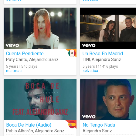
Cuenta Pendiente
Un Beso En Madrid
Paty Cantú
,
Alejandro Sanz
TINI
,
Alejandro Sanz
5 years | 540 plays
5 years | 11416 plays
martmac
selvatica
Boca De Hule (Audio)
No Tengo Nada
Pablo Alborán
,
Alejandro Sanz
Alejandro Sanz