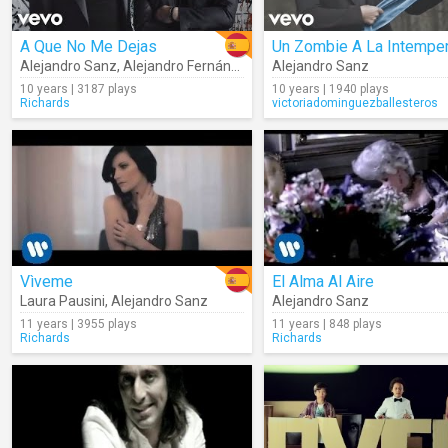
A Que No Me Dejas
Un Zombie A La Intemper
Alejandro Sanz
,
Alejandro Fernández
Alejandro Sanz
10 years | 3187 plays
10 years | 1940 plays
Richards
victoriadominguezballesteros
Vìveme
El Alma Al Aire
Laura Pausini
,
Alejandro Sanz
Alejandro Sanz
11 years | 3955 plays
11 years | 848 plays
Richards
Richards