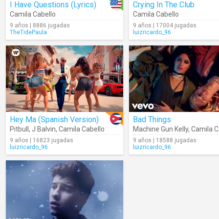
I Have Questions (Lyrics)
Crying In The Club
Camila Cabello
Camila Cabello
9 años | 8886 jugadas
9 años | 17004 jugadas
TheTidePaula
luizricardo_96
Hey Ma (Spanish Version)
Bad Things
Pitbull
,
J Balvin
,
Camila Cabello
Machine Gun Kelly
,
Camila C
9 años | 16823 jugadas
9 años | 18588 jugadas
luizricardo_96
luizricardo_96