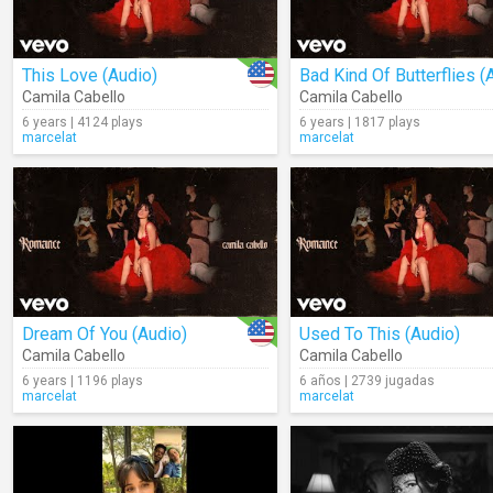
This Love (Audio)
Camila Cabello
Camila Cabello
6 years | 4124 plays
6 years | 1817 plays
marcelat
marcelat
Dream Of You (Audio)
Used To This (Audio)
Camila Cabello
Camila Cabello
6 years | 1196 plays
6 años | 2739 jugadas
marcelat
marcelat