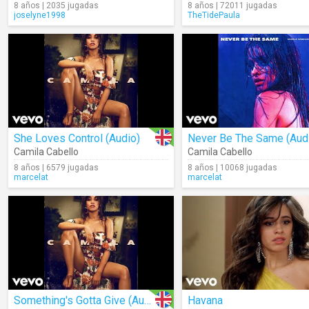
8 años | 2035 jugadas
8 años | 72011 jugadas
joselyne1998
TheTidePaula
She Loves Control (Audio)
Never Be The Same (Aud
Camila Cabello
Camila Cabello
8 años | 6579 jugadas
8 años | 10068 jugadas
marcelat
marcelat
Something's Gotta Give (Audio)
Havana