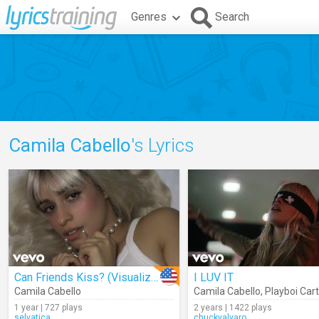
Genres
Search
Camila Cabello
's Lyrics
Can Friends Kiss? (Visualizer)
I LUV IT
Camila Cabello
Camila Cabello
,
Playboi Cart
1 year | 727 plays
2 years | 1422 plays
selvatica
chuckyalvaro