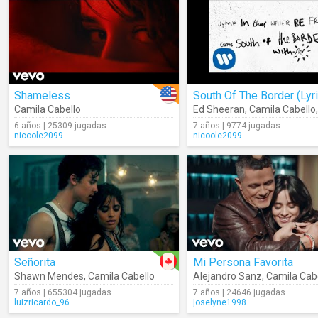
Shameless
South Of The Border (Lyr
Camila Cabello
Ed Sheeran
,
Camila Cabello
6 años | 25309 jugadas
7 años | 9774 jugadas
nicoole2099
nicoole2099
Señorita
Mi Persona Favorita
Shawn Mendes
,
Camila Cabello
Alejandro Sanz
,
Camila Cab
7 años | 655304 jugadas
7 años | 24646 jugadas
luizricardo_96
joselyne1998