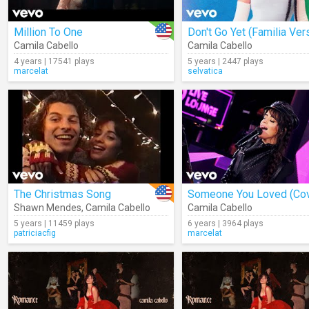
Million To One
Camila Cabello
Camila Cabello
4 years | 17541 plays
5 years | 2447 plays
marcelat
selvatica
The Christmas Song
Shawn Mendes
,
Camila Cabello
Camila Cabello
5 years | 11459 plays
6 years | 3964 plays
patriciacfig
marcelat