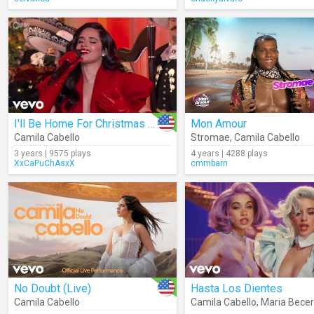
I'll Be Home For Christmas (Live)
Mon Amour
Camila Cabello
Stromae
,
Camila Cabello
3 years | 9575 plays
4 years | 4288 plays
XxCaPuChAsxX
cmmbarn
No Doubt (Live)
Hasta Los Dientes
Camila Cabello
Camila Cabello
,
Maria Becer