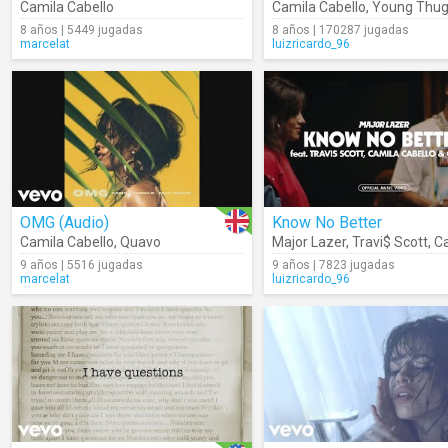
Camila Cabello
Camila Cabello
,
Young Thu
8 años | 5449 jugadas
8 años | 170287 jugadas
marcelat
luizricardo_96
OMG (Audio)
Know No Better
Camila Cabello
,
Quavo
Major Lazer
,
Travi$ Scott
,
Cami
9 años | 5516 jugadas
9 años | 7823 jugadas
marcelat
luizricardo_96