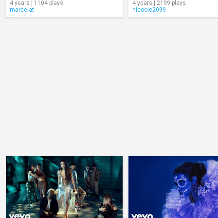
4 years | 1104 plays
4 years | 2199 plays
marcelat
nicoole2099