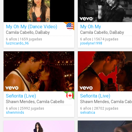
My Oh My (Dance Video)
My Oh My
Camila Cabello
,
DaBaby
Camila Cabello
,
DaBaby
6 años | 1659 jugadas
6 años | 15674 jugadas
luizricardo_96
joselyne1998
Señorita (Live)
Señorita (Live)
Shawn Mendes
,
Camila Cabello
Shawn Mendes
,
Camila Cab
6 años | 25992 jugadas
6 años | 28702 jugadas
shwnmnds
selvatica