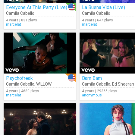
Everyone At This Party (Live)
La Buena Vida (Live)
Camila Cabello
Camila Cabello
4 years | 831 plays
4 years | 647 plays
marcelat
marcelat
Psychofreak
Bam Bam
Camila Cabello
,
WILLOW
Camila Cabello
,
Ed Sheeran
4 years | 4680 plays
4 years | 29365 plays
marcelat
anonymous