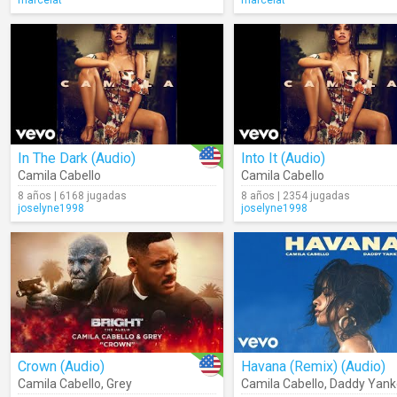
marcelat
marcelat
In The Dark (Audio)
Into It (Audio)
Camila Cabello
Camila Cabello
8 años | 6168 jugadas
8 años | 2354 jugadas
joselyne1998
joselyne1998
Crown (Audio)
Havana (Remix) (Audio)
Camila Cabello
,
Grey
Camila Cabello
,
Daddy Yank