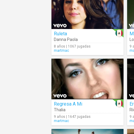
Ruleta
M
Danna Paola
Lo
8 años | 1067 jugadas
9 
martmac
ma
Regresa A Mi
Thalia
R
9 años | 1647 jugadas
9 
martmac
ma