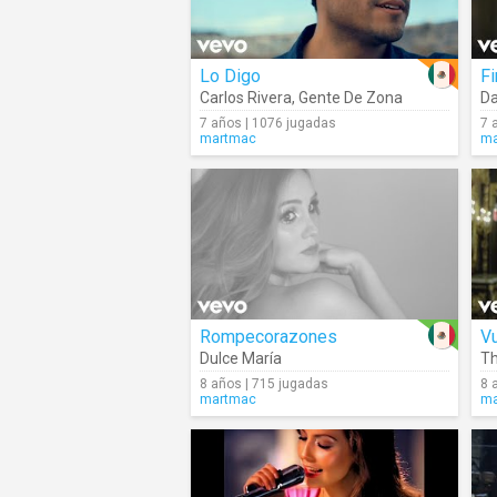
Lo Digo
Fi
Carlos Rivera
,
Gente De Zona
Da
7 años | 1076 jugadas
7 
martmac
ma
Rompecorazones
V
Dulce María
Th
8 años | 715 jugadas
8 
martmac
ma