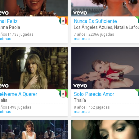
nal Feliz
Nunca Es Suficiente
nna Paola
Los Ángeles Azules
,
Natalia Lafourcad
años | 1733 jugadas
7 años | 22366 jugadas
rtmac
martmac
uélveme A Querer
Solo Parecía Amor
alía
Thalía
años | 498 jugadas
8 años | 462 jugadas
rtmac
martmac