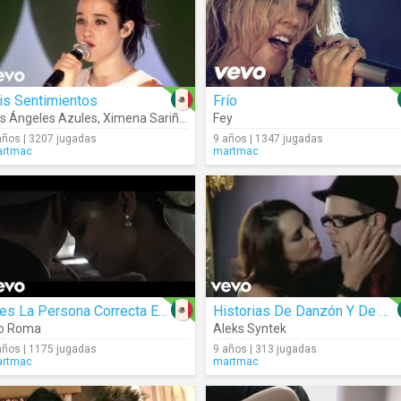
is Sentimientos
Frío
s Ángeles Azules
,
Ximena Sariñana
Fey
años | 3207 jugadas
9 años | 1347 jugadas
rtmac
martmac
Eres La Persona Correcta En El Momento Equivocado
Historias De Danzón Y De Arrabal
ío Roma
Aleks Syntek
años | 1175 jugadas
9 años | 313 jugadas
rtmac
martmac