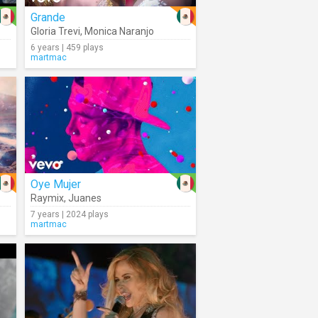
Grande
Gloria Trevi
,
Monica Naranjo
6 years | 459 plays
martmac
Oye Mujer
Raymix
,
Juanes
7 years | 2024 plays
martmac