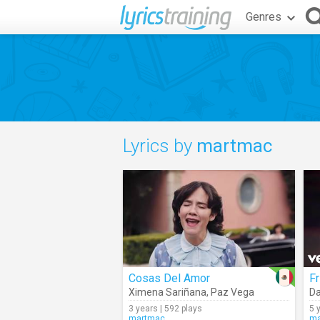
Genres
Lyrics by
martmac
Cosas Del Amor
F
Ximena Sariñana
,
Paz Vega
Da
3 years | 592 plays
5 
martmac
ma