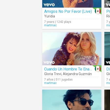
Amigos No Por Favor (Live)
P
Yuridia
R
7 years | 1242 plays
7 
martmac
ma
Cuando Un Hombre Te Enamora
D
Gloria Trevi
,
Alejandra Guzmán
Gl
7 años | 511 jugadas
7 
martmac
ma