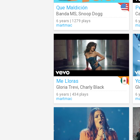
Que Maldición
P
Banda MS
,
Snoop Dogg
Ca
6 years | 1279 plays
6 
martmac
ma
Me Lloras
Yo
Gloria Trevi
,
Charly Black
Gl
6 years | 434 plays
6 
martmac
ma