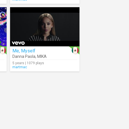
Me, Myself
Danna Paola
,
MIKA
5 years | 1079 plays
martmac