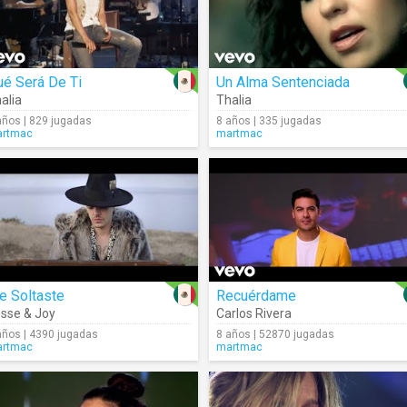
é Será De Ti
Un Alma Sentenciada
alia
Thalia
años | 829 jugadas
8 años | 335 jugadas
rtmac
martmac
e Soltaste
Recuérdame
sse & Joy
Carlos Rivera
años | 4390 jugadas
8 años | 52870 jugadas
rtmac
martmac