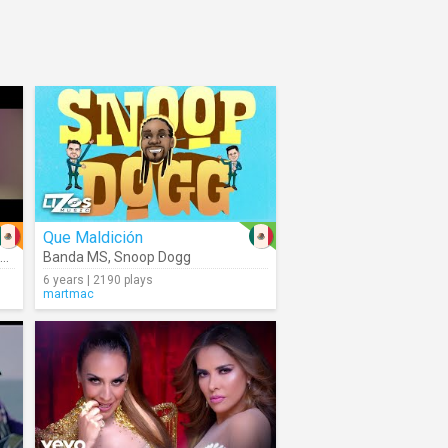
Que Maldición
Banda MS
,
Yera
,
Snoop Dogg
6 years | 2190 plays
martmac