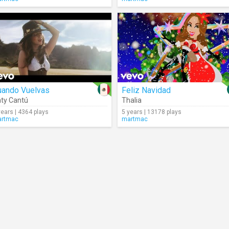
uando Vuelvas
Feliz Navidad
ty Cantú
Thalia
years | 4364 plays
5 years | 13178 plays
rtmac
martmac