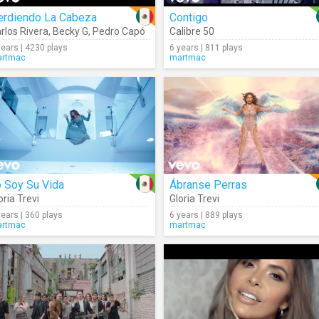
erdiendo La Cabeza
Contigo
rlos Rivera
,
Becky G
,
Pedro Capó
Calibre 50
years | 4230 plays
6 years | 811 plays
rtmac
martmac
 Soy Su Vida
Ábranse Perras
oria Trevi
Gloria Trevi
years | 360 plays
6 years | 889 plays
rtmac
martmac