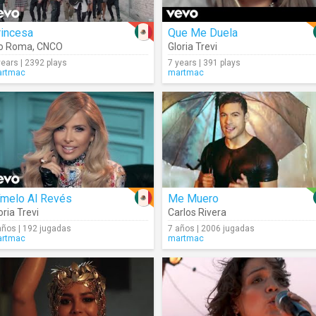
rincesa
Que Me Duela
ío Roma
,
CNCO
Gloria Trevi
years | 2392 plays
7 years | 391 plays
rtmac
martmac
ímelo Al Revés
Me Muero
oria Trevi
Carlos Rivera
años | 192 jugadas
7 años | 2006 jugadas
rtmac
martmac