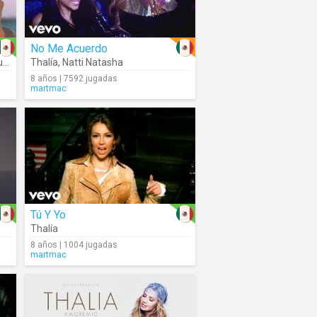
No Me Acuerdo
e
Thalía
,
Natti Natasha
8 años | 7592 jugadas
martmac
Tú Y Yo
Thalía
8 años | 1004 jugadas
martmac