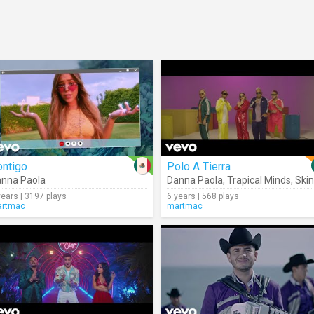
ontigo
Polo A Tierra
nna Paola
Danna Paola
,
Trapical Minds
,
Skinny Happy
years | 3197 plays
6 years | 568 plays
rtmac
martmac