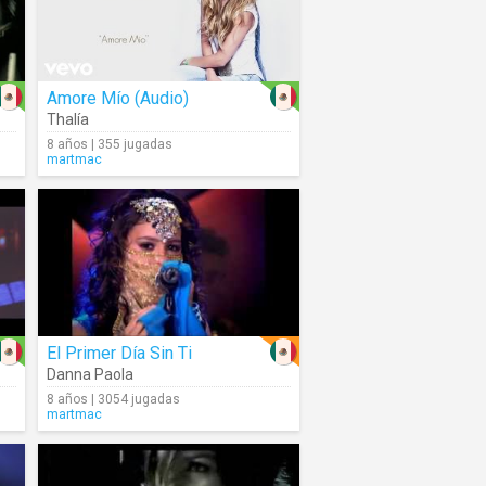
Amore Mío (Audio)
Thalía
8 años | 355 jugadas
martmac
El Primer Día Sin Ti
Danna Paola
8 años | 3054 jugadas
martmac