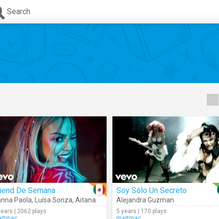
Search
riend De Semana
Soy Sólo Un Secreto
nna Paola
,
Luísa Sonza
,
Aitana
Alejandra Guzman
years | 2062 plays
5 years | 170 plays
rtmac
martmac