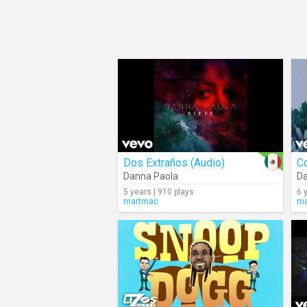
Dos Extraños (Audio)
C
Danna Paola
Da
5 years | 910 plays
6 
martmac
ma