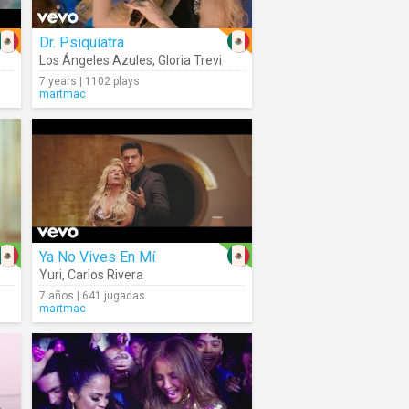
Dr. Psiquiatra
Los Ángeles Azules
,
Gloria Trevi
7 years | 1102 plays
martmac
Ya No Vives En Mí
Yuri
,
Carlos Rivera
7 años | 641 jugadas
martmac