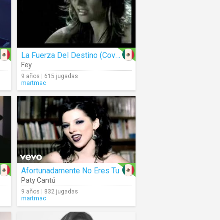
La Fuerza Del Destino (Cover)
Fey
9 años | 615 jugadas
martmac
Afortunadamente No Eres Tu
Paty Cantú
9 años | 832 jugadas
martmac