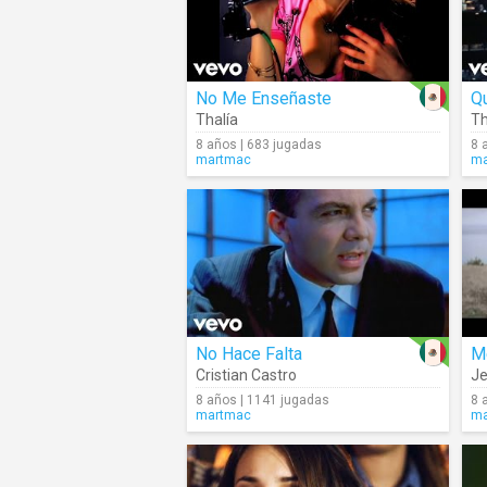
No Me Enseñaste
Qu
Thalía
Th
8 años | 683 jugadas
8 
martmac
ma
No Hace Falta
M
Cristian Castro
Je
8 años | 1141 jugadas
8 
martmac
ma