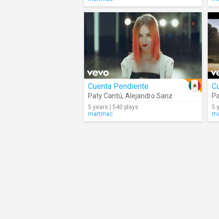
Cuenta Pendiente
C
Paty Cantú
,
Alejandro Sanz
Pa
5 years | 540 plays
5 
martmac
ma