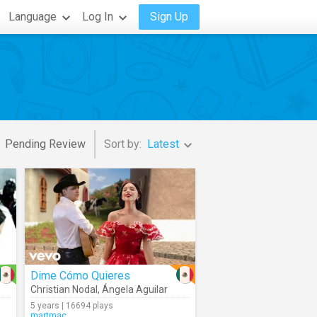
Language
Log In
Sign Up
Pending Review
Sort by:
Latest
Dime Cómo Quieres
Christian Nodal
,
Ángela Aguilar
5 years | 16694 plays
martmac