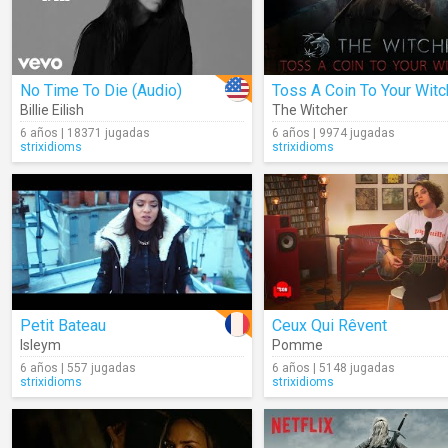
No Time To Die (Audio)
Billie Eilish
The Witcher
6 años | 18371 jugadas
6 años | 9974 jugadas
strixidioms
strixidioms
Petit Bateau
Ceux Qui Rêvent
Isleym
Pomme
6 años | 557 jugadas
6 años | 5148 jugadas
strixidioms
strixidioms