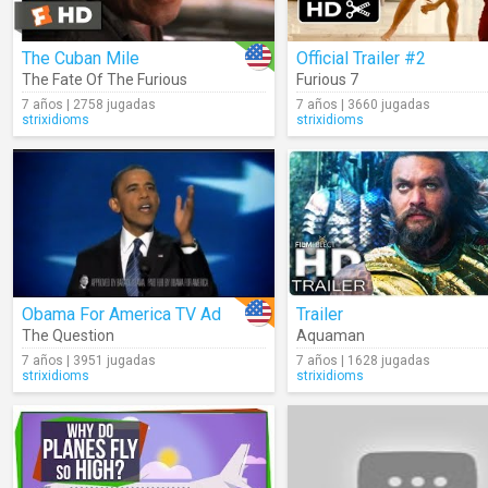
The Cuban Mile
Official Trailer #2
The Fate Of The Furious
Furious 7
7 años | 2758 jugadas
7 años | 3660 jugadas
strixidioms
strixidioms
Obama For America TV Ad
Trailer
The Question
Aquaman
7 años | 3951 jugadas
7 años | 1628 jugadas
strixidioms
strixidioms