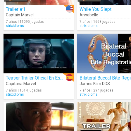
Trailer #1
While You Slept
Captain Marvel
Annabelle
7 años | 11095 jugadas
7 años | 1663 jugadas
strixidioms
strixidioms
Teaser Tráiler Oficial En Español
Capitana Marvel
James Klim DDS
7 años | 1514 jugadas
7 años | 294 jugadas
strixidioms
strixidioms