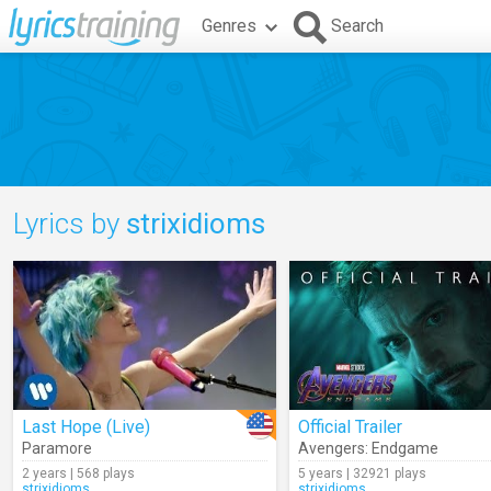
Genres
Search
Lyrics by
strixidioms
Last Hope (Live)
Official Trailer
Paramore
Avengers: Endgame
2 years | 568 plays
5 years | 32921 plays
strixidioms
strixidioms