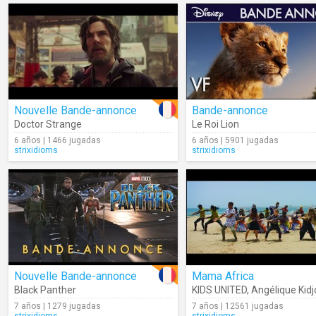
Nouvelle Bande-annonce
Bande-annonce
Doctor Strange
Le Roi Lion
6 años | 1466 jugadas
6 años | 5901 jugadas
strixidioms
strixidioms
Nouvelle Bande-annonce
Mama Africa
Black Panther
KIDS UNITED
,
Angélique Kidj
7 años | 1279 jugadas
7 años | 12561 jugadas