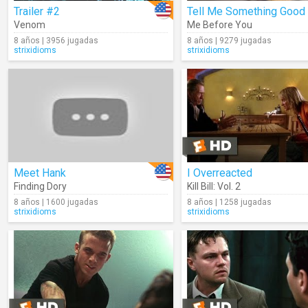
Trailer #2
Tell Me Something Good
Venom
Me Before You
8 años | 3956 jugadas
8 años | 9279 jugadas
strixidioms
strixidioms
Meet Hank
I Overreacted
Finding Dory
Kill Bill: Vol. 2
8 años | 1600 jugadas
8 años | 1258 jugadas
strixidioms
strixidioms