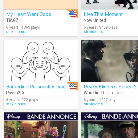
My Heart Went Oops
Live This Moment
TIAGZ
Now United
6 years | 1365 plays
6 years | 8459 plays
strixidioms
strixidioms
Borderline Personality Disorder... What Is It?
Psych2Go
Who Did This To Us?
6 years | 922 plays
6 years | 4227 plays
strixidioms
strixidioms