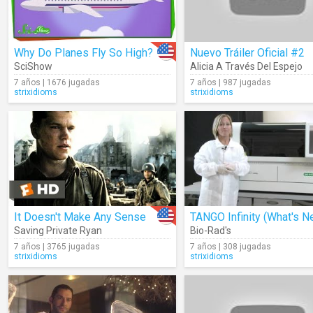
Why Do Planes Fly So High?
Nuevo Tráiler Oficial #2
SciShow
Alicia A Través Del Espejo
7 años | 1676 jugadas
7 años | 987 jugadas
strixidioms
strixidioms
It Doesn't Make Any Sense
TANGO Infinity (What's N
Saving Private Ryan
Bio-Rad's
7 años | 3765 jugadas
7 años | 308 jugadas
strixidioms
strixidioms