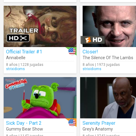
Official Trailer #1
Closer!
Annabelle
The Silence Of The Lambs
8 años | 1228 jugadas
8 años | 1973 jugadas
strixidioms
strixidioms
Sick Day - Part 2
‪Serenity Prayer
Gummy Bear Show
Grey’s Anatomy‬