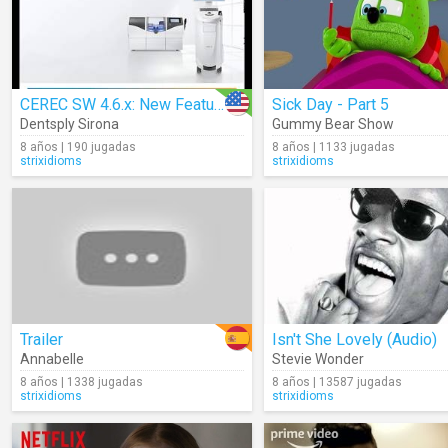
CEREC SW 4.6.x: New Features At A Glance
Sick Day - Part 5
Dentsply Sirona
Gummy Bear Show
8 años | 190 jugadas
8 años | 1133 jugadas
strixidioms
strixidioms
Trailer
Isn't She Lovely (Audio)
Annabelle
Stevie Wonder
8 años | 1338 jugadas
8 años | 13587 jugadas
strixidioms
strixidioms