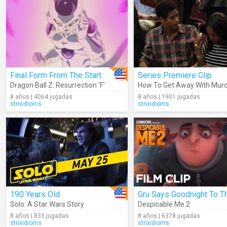
Final Form From The Start
Series Premiere Clip
Dragon Ball Z: Resurrection 'F'
How To Get Away With Mur
8 años | 4064 jugadas
8 años | 1901 jugadas
strixidioms
strixidioms
190 Years Old
Solo: A Star Wars Story
Despicable Me 2
8 años | 833 jugadas
8 años | 6378 jugadas
strixidioms
strixidioms