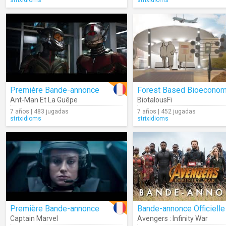
strixidioms
strixidioms
Première Bande-annonce
Ant-Man Et La Guêpe
BiotalousFi
7 años | 483 jugadas
7 años | 452 jugadas
strixidioms
strixidioms
Première Bande-annonce
Bande-annonce Officielle
Captain Marvel
Avengers : Infinity War