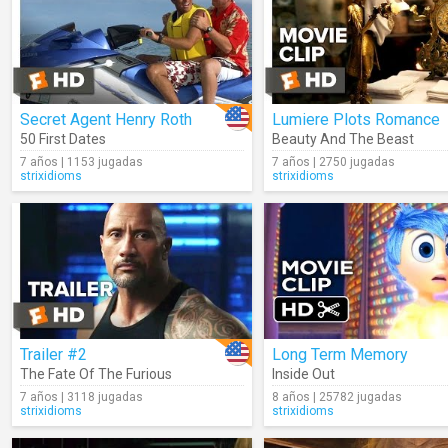
Secret Agent Henry Roth
Lumiere Plots Romance
50 First Dates
Beauty And The Beast
7 años | 1153 jugadas
7 años | 2750 jugadas
strixidioms
strixidioms
Trailer #2
Long Term Memory
The Fate Of The Furious
Inside Out
7 años | 3118 jugadas
8 años | 25782 jugadas
strixidioms
strixidioms