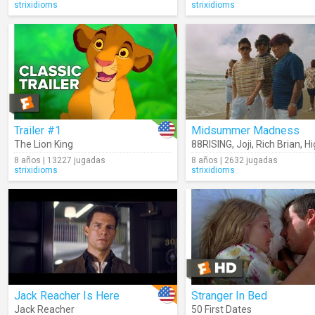
strixidioms
strixidioms
Trailer #1
Midsummer Madness
The Lion King
88RISING
,
Joji
,
Rich Brian
,
High
8 años | 13227 jugadas
8 años | 2632 jugadas
strixidioms
strixidioms
Jack Reacher Is Here
Stranger In Bed
Jack Reacher
50 First Dates