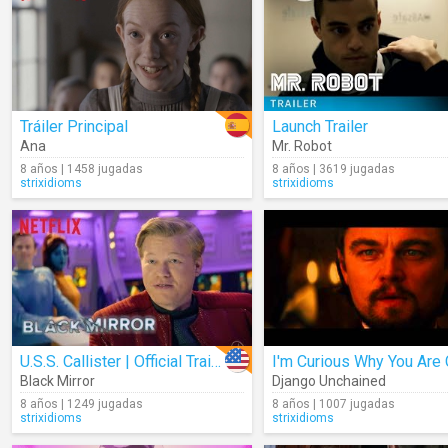
Tráiler Principal
Launch Trailer
Ana
Mr. Robot
8 años | 1458 jugadas
8 años | 3619 jugadas
strixidioms
strixidioms
U.S.S. Callister | Official Trailer
Black Mirror
Django Unchained
8 años | 1249 jugadas
8 años | 1007 jugadas
strixidioms
strixidioms