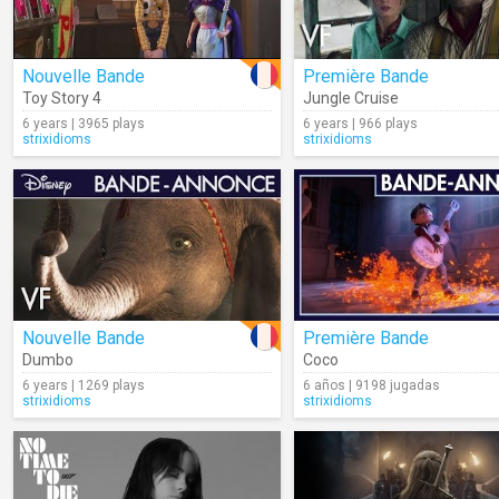
Nouvelle Bande
Première Bande
Toy Story 4
Jungle Cruise
6 years | 3965 plays
6 years | 966 plays
strixidioms
strixidioms
Nouvelle Bande
Première Bande
Dumbo
Coco
6 years | 1269 plays
6 años | 9198 jugadas
strixidioms
strixidioms