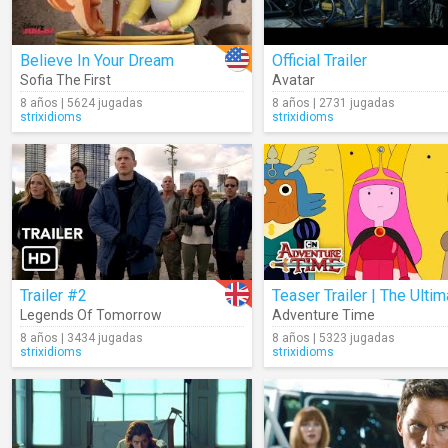
Believe In Your Dream
Official Trailer
Sofia The First
Avatar
8 años | 5624 jugadas
8 años | 2731 jugadas
strixidioms
strixidioms
Trailer #2
Legends Of Tomorrow
Adventure Time
8 años | 3434 jugadas
8 años | 5323 jugadas
strixidioms
strixidioms