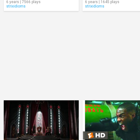
6 years | 7566 plays
6 years | 1645 plays
strixidioms
strixidioms