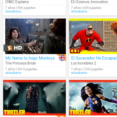
CNBC Explains
EU Science
,
Innovation
7 años | 950 jugadas
7 años | 609 jugadas
strixidioms
strixidioms
My Name Is Inigo Montoya
‭El Socavador Ha Escapa
The Princess Bride
Los Increíbles 2
7 años | 3013 jugadas
7 años | 7233 jugadas
strixidioms
strixidioms