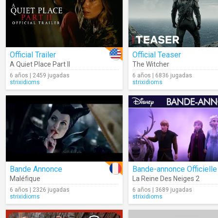
Official Trailer
Official Teaser
A Quiet Place Part II
The Witcher
6 años | 2459 jugadas
6 años | 6836 jugadas
strixidioms
strixidioms
Bande Annonce
Bande-annonce Officielle
Maléfique
La Reine Des Neiges 2
6 años | 2326 jugadas
6 años | 3689 jugadas
strixidioms
strixidioms