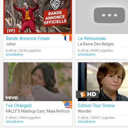
Bande Annonce Finale
Le Renouveau
Joker
La Reine Des Neiges
6 años | 2636 jugadas
6 años | 8682 jugadas
strixidioms
strixidioms
I've Changed
School Tour Scene
KALLY'S Mashup Cast
,
Maia Reficco
Wonder
6 años | 4484 jugadas
6 años | 20661 jugadas
strixidioms
strixidioms