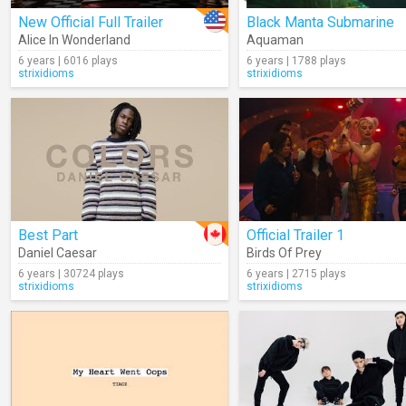
New Official Full Trailer
Black Manta Submarine
Alice In Wonderland
Aquaman
6 years | 6016 plays
6 years | 1788 plays
strixidioms
strixidioms
Best Part
Official Trailer 1
Daniel Caesar
Birds Of Prey
6 years | 30724 plays
6 years | 2715 plays
strixidioms
strixidioms