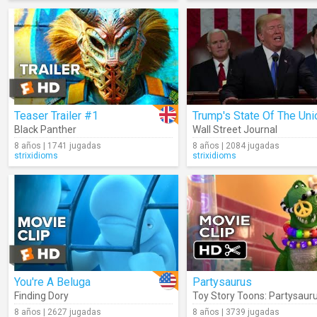
Teaser Trailer #1
Black Panther
Wall Street Journal
8 años | 1741 jugadas
8 años | 2084 jugadas
strixidioms
strixidioms
You're A Beluga
Partysaurus
Finding Dory
Toy Story Toons: Partysaur
8 años | 2627 jugadas
8 años | 3739 jugadas