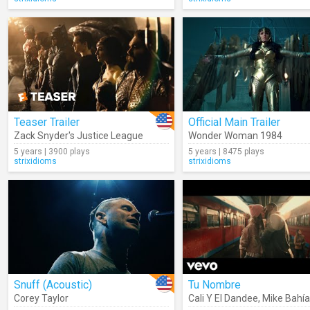
Teaser Trailer
Official Main Trailer
Zack Snyder's Justice League
Wonder Woman 1984
5 years | 3900 plays
5 years | 8475 plays
strixidioms
strixidioms
Snuff (Acoustic)
Tu Nombre
Corey Taylor
Cali Y El Dandee
,
Mike Bahía