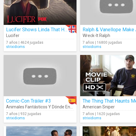
Lucifer Shows Linda That His Wings Have Grown Back
Lucifer
Wreck-It Ralph
7 años | 4624 jugadas
7 años | 16800 jugadas
strixidioms
strixidioms
Comic-Con Tráiler #3
The Thing That Haunts M
Animales Fantásticos Y Dónde Encontrarlos
American Sniper
7 años | 932 jugadas
7 años | 1620 jugadas
strixidioms
strixidioms