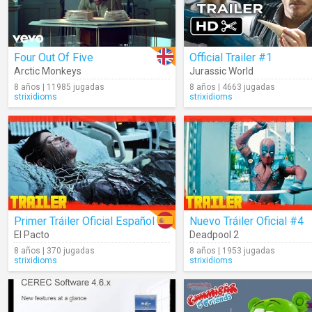
Four Out Of Five
Official Trailer #1
Arctic Monkeys
Jurassic World
8 años | 11985 jugadas
8 años | 4663 jugadas
strixidioms
strixidioms
Primer Tráiler Oficial Español
Nuevo Tráiler Oficial #4
El Pacto
Deadpool 2
8 años | 370 jugadas
8 años | 1953 jugadas
strixidioms
strixidioms