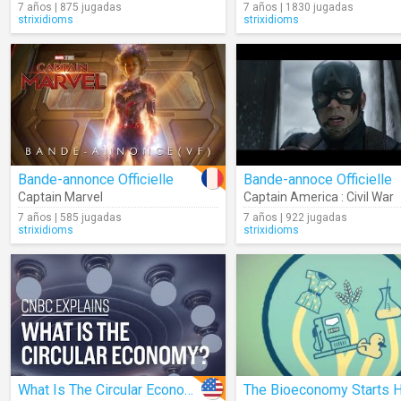
7 años | 875 jugadas
7 años | 1830 jugadas
strixidioms
strixidioms
Bande-annonce Officielle
Bande-annoce Officielle
Captain Marvel
Captain America : Civil War
7 años | 585 jugadas
7 años | 922 jugadas
strixidioms
strixidioms
What Is The Circular Economy?