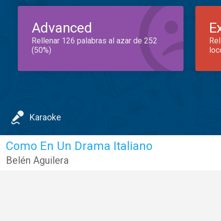
Advanced
E
Rellenar 126 palabras al azar de 252
Rel
(50%)
loc
Karaoke
Como En Un Drama Italiano
Belén Aguilera