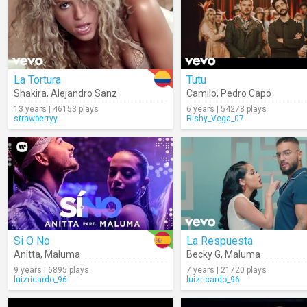
La Tortura
Tutu
Shakira
,
Alejandro Sanz
Camilo
,
Pedro Capó
13 years | 46153 plays
6 years | 54278 plays
strawberryy
Rishy_Vega_07
Si O No
La Respuesta
Anitta
,
Maluma
Becky G
,
Maluma
9 years | 6895 plays
7 years | 21720 plays
luizricardo_96
luizricardo_96