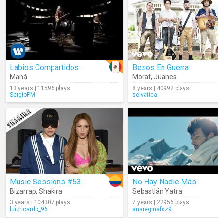
Labios Compartidos
Besos En Guerra
Maná
Morat
,
Juanes
13 years | 11596 plays
8 years | 40992 plays
SergioPM
selvatica
Music Sessions #53
No Hay Nadie Más
Bizarrap
,
Shakira
Sebastián Yatra
3 years | 104307 plays
7 years | 22956 plays
luizricardo_96
anareginafdz9