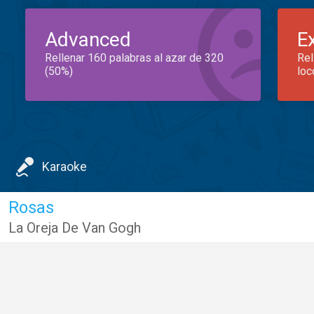
Advanced
E
Rellenar 160 palabras al azar de 320
Rel
(50%)
loc
Karaoke
Rosas
La Oreja De Van Gogh