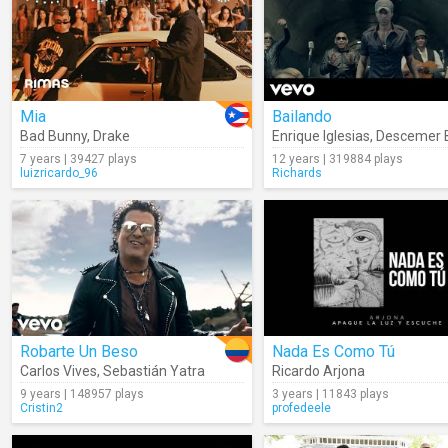
Mia
Bailando
Bad Bunny
,
Drake
Enrique Iglesias
,
Descemer 
7 years | 39427 plays
12 years | 319884 plays
luizricardo_96
Richards
Robarte Un Beso
Nada Es Como Tú
Carlos Vives
,
Sebastián Yatra
Ricardo Arjona
9 years | 148957 plays
3 years | 11843 plays
Cristin2
profedeele