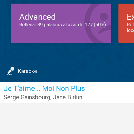
Advanced
E
Rellenar 89 palabras al azar de 177 (50%)
Rel
loc
Karaoke
Je T'aime... Moi Non Plus
Serge Gainsbourg
,
Jane Birkin