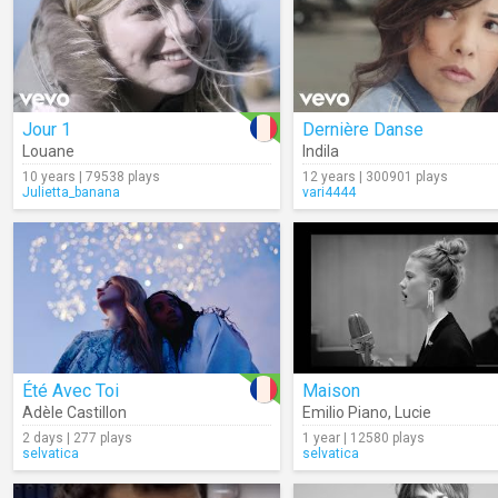
Jour 1
Dernière Danse
Louane
Indila
10 years | 79538 plays
12 years | 300901 plays
Julietta_banana
vari4444
Été Avec Toi
Maison
Adèle Castillon
Emilio Piano
,
Lucie
2 days | 277 plays
1 year | 12580 plays
selvatica
selvatica