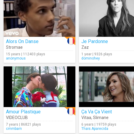
Alors On Danse
Je Pardonne
Stromae
Zaz
15 years | 112403 plays
1 year | 9326 plays
anonymous
dominohey
Amour Plastique
Ça Va Ça Vient
VIDEOCLUB
Vitaa
,
Slimane
7 years | 86821 plays
6 years | 19759 plays
cmmbarn
Thais.Aparecida