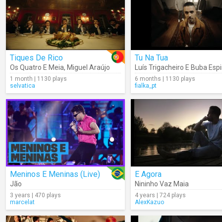
Tiques De Rico
Tu Na Tua
Os Quatro E Meia
,
Miguel Araújo
Luís Trigacheiro E Buba Esp
1 month | 1130 plays
6 months | 1130 plays
selvatica
fialka_pt
Meninos E Meninas (Live)
E Agora
Jão
Nininho Vaz Maia
3 years | 470 plays
4 years | 724 plays
marcelat
AlexKazuo