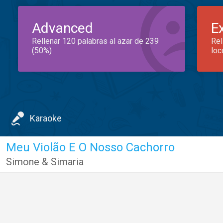
Advanced
E
Rellenar 120 palabras al azar de 239
Rel
(50%)
loc
Karaoke
Meu Violão E O Nosso Cachorro
Simone & Simaria