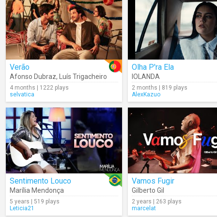
Verão
Olha P'ra Ela
Afonso Dubraz
,
Luís Trigacheiro
IOLANDA
4 months | 1222 plays
2 months | 819 plays
selvatica
AlexKazuo
Sentimento Louco
Vamos Fugir
Marília Mendonça
Gilberto Gil
5 years | 519 plays
2 years | 263 plays
Leticia21
marcelat