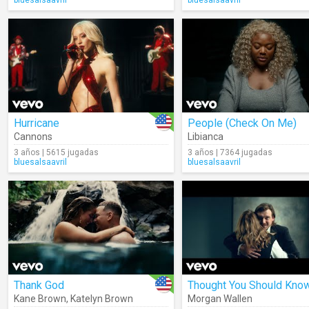
bluesalsaavril
bluesalsaavril
Hurricane
People (Check On Me)
Cannons
Libianca
3 años | 5615 jugadas
3 años | 7364 jugadas
bluesalsaavril
bluesalsaavril
Thank God
Thought You Should Kno
Kane Brown
,
Katelyn Brown
Morgan Wallen