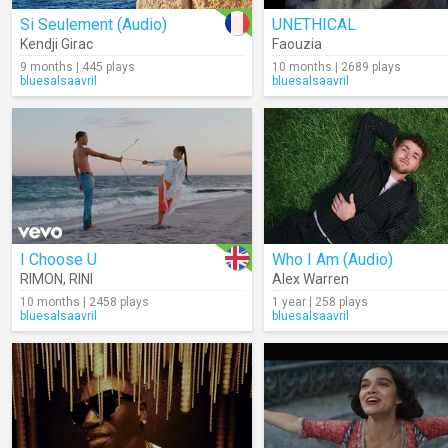
Si Seulement (Audio)
UNETHICAL
Kendji Girac
Faouzia
9 months | 445 plays
10 months | 2689 plays
bluesalsaavril
bluesalsaavril
I Choose U
Who I Am (Audio)
RIMON
,
RINI
Alex Warren
10 months | 2458 plays
1 year | 258 plays
bluesalsaavril
bluesalsaavril