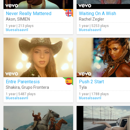
Never Really Mattered
Waiting On A Wish
Akon
,
SIMIEN
Rachel Zegler
1 year | 213 plays
1 year | 5253 plays
bluesalsaavril
bluesalsaavril
Entre Parentesis
Push 2 Start
Shakira
,
Grupo Frontera
Tyla
1 year | 5487 plays
1 year | 1788 plays
bluesalsaavril
bluesalsaavril