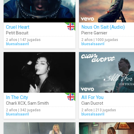
Cruel Heart
Nous On Sait (Audio)
Petit Biscuit
Pierre Garnier
2 años | 147 jugadas
2 años | 1000 jugadas
bluesalsaavril
bluesalsaavril
In The City
All For You
Charli XCX
,
Sam Smith
Cian Ducrot
2 años | 342 jugadas
2 años | 213 jugadas
bluesalsaavril
bluesalsaavril