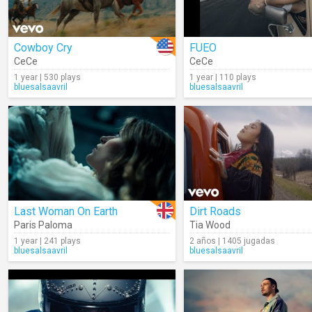
Cowboy Cry
FUEO
CeCe
CeCe
1 year | 530 plays
1 year | 110 plays
bluesalsaavril
bluesalsaavril
Last Woman On Earth
Dirt Roads
Paris Paloma
Tia Wood
1 year | 241 plays
2 años | 1405 jugadas
bluesalsaavril
bluesalsaavril