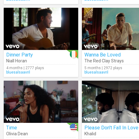
Dinner Party
Wanna Be Loved
Niall Horan
The Red Clay Strays
4 months | 2777 plays
5 months | 2972 plays
bluesalsaavril
bluesalsaavril
Time
Olivia Dean
Khalid