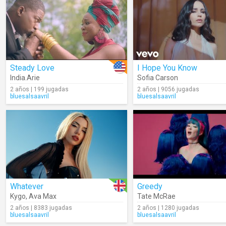
Steady Love
I Hope You Know
India.Arie
Sofia Carson
2 años | 199 jugadas
2 años | 9056 jugadas
bluesalsaavril
bluesalsaavril
Whatever
Greedy
Kygo
,
Ava Max
Tate McRae
2 años | 8383 jugadas
2 años | 1280 jugadas
bluesalsaavril
bluesalsaavril