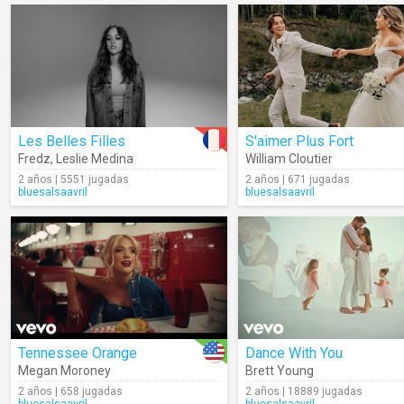
Les Belles Filles
S'aimer Plus Fort
Fredz
,
Leslie Medina
William Cloutier
2 años | 5551 jugadas
2 años | 671 jugadas
bluesalsaavril
bluesalsaavril
Tennessee Orange
Dance With You
Megan Moroney
Brett Young
2 años | 658 jugadas
2 años | 18889 jugadas