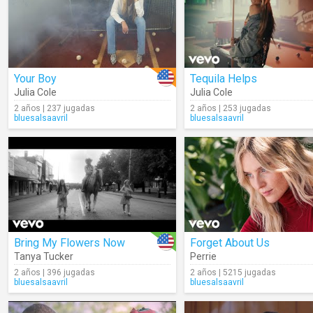
Your Boy
Tequila Helps
Julia Cole
Julia Cole
2 años | 237 jugadas
2 años | 253 jugadas
bluesalsaavril
bluesalsaavril
Bring My Flowers Now
Forget About Us
Tanya Tucker
Perrie
2 años | 396 jugadas
2 años | 5215 jugadas
bluesalsaavril
bluesalsaavril