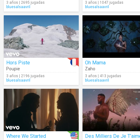
3 años | 2695 jugadas
3 años | 1047 jugadas
bluesalsaavril
bluesalsaavril
Hors Piste
Oh Mama
Poupie
Zaho
3 años | 2196 jugadas
3 años | 413 jugadas
bluesalsaavril
bluesalsaavril
Where We Started