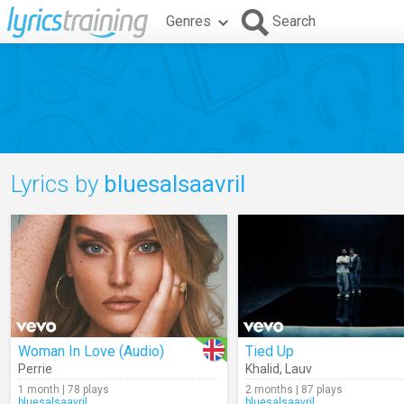
Genres
Search
Lyrics by
bluesalsaavril
Woman In Love (Audio)
Tied Up
Perrie
Khalid
,
Lauv
1 month | 78 plays
2 months | 87 plays
bluesalsaavril
bluesalsaavril