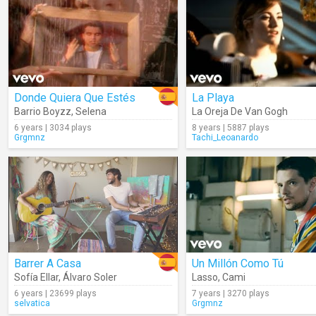
Donde Quiera Que Estés
La Playa
Barrio Boyzz
,
Selena
La Oreja De Van Gogh
6 years | 3034 plays
8 years | 5887 plays
Grgmnz
Tachi_Leoanardo
Barrer A Casa
Un Millón Como Tú
Sofía Ellar
,
Álvaro Soler
Lasso
,
Cami
6 years | 23699 plays
7 years | 3270 plays
selvatica
Grgmnz