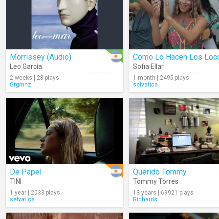
Morrissey (Audio)
Como Lo Hacen Los Loc
Leo García
Sofia Ellar
2 weeks | 28 plays
1 month | 2495 plays
Grgmnz
selvatica
De Papel
Querido Tommy
TINI
Tommy Torres
1 year | 2033 plays
13 years | 69921 plays
selvatica
Richards