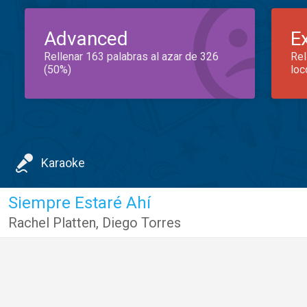
Advanced
E
Rellenar 163 palabras al azar de 326
Rel
(50%)
loc
Karaoke
Siempre Estaré Ahí
Rachel Platten
,
Diego Torres