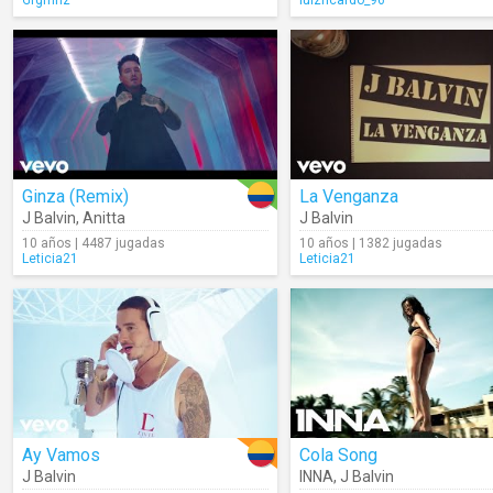
Grgmnz
luizricardo_96
Ginza (Remix)
La Venganza
J Balvin
,
Anitta
J Balvin
10 años | 4487 jugadas
10 años | 1382 jugadas
Leticia21
Leticia21
Ay Vamos
Cola Song
J Balvin
INNA
,
J Balvin