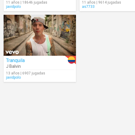
11 años | 18646 jugadas
11 años | 9614 jugadas
javidpolo
as7733
Tranquila
J Balvin
13 años | 6907 jugadas
javidpolo