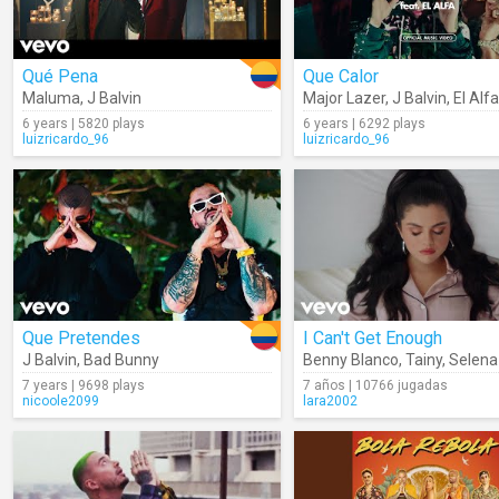
Qué Pena
Que Calor
Maluma
,
J Balvin
Major Lazer
,
J Balvin
,
El Alfa
6 years | 5820 plays
6 years | 6292 plays
luizricardo_96
luizricardo_96
Que Pretendes
I Can't Get Enough
J Balvin
,
Bad Bunny
Benny Blanco
,
Tainy
,
Selena 
7 years | 9698 plays
7 años | 10766 jugadas
nicoole2099
lara2002