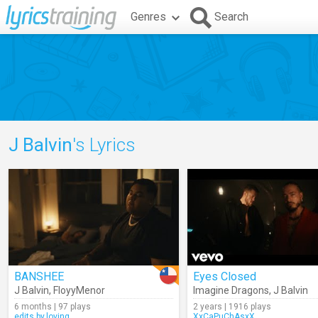
Genres
Search
J Balvin
's Lyrics
BANSHEE
Eyes Closed
J Balvin
,
FloyyMenor
Imagine Dragons
,
J Balvin
6 months | 97 plays
2 years | 1916 plays
edits.by.loving
XxCaPuChAsxX