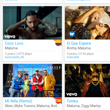
Coco Loco
El Que Espera
Maluma
Anitta
,
Maluma
3 years | 2373 plays
4 years | 2136 plays
luizricardo_96
marcelat
Mi Niña (Remix)
Tonika
Wisin
,
Myke Towers
,
Maluma
,
Anitta
,
Los Legendarios
Maluma
,
Ziggy Marley