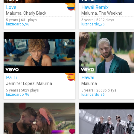
Love
Hawái Remix
Maluma
,
Charly Black
Maluma
,
The Weeknd
5 years | 631 plays
5 years | 5232 plays
luizricardo_96
luizricardo_96
Pa Ti
Hawái
Jennifer Lopez
,
Maluma
Maluma
5 years | 5029 plays
5 years | 20686 plays
luizricardo_96
luizricardo_96