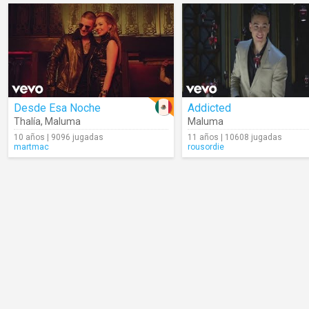
Desde Esa Noche
Addicted
Thalía
,
Maluma
Maluma
10 años | 9096 jugadas
11 años | 10608 jugadas
martmac
rousordie