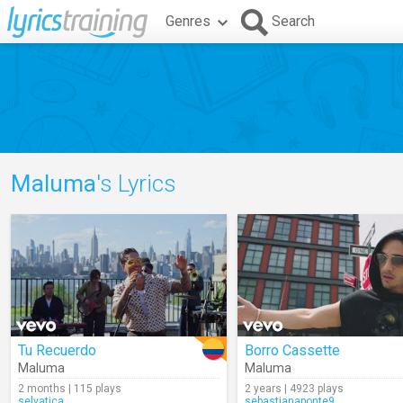
Genres
Search
Maluma
's Lyrics
Tu Recuerdo
Borro Cassette
Maluma
Maluma
2 months | 115 plays
2 years | 4923 plays
selvatica
sebastianaponte9