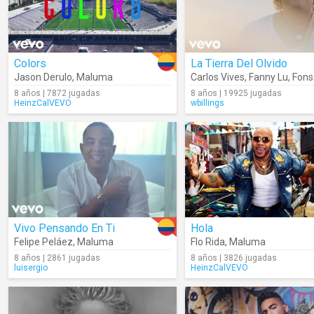
Colors
La Tierra Del Olvido
Jason Derulo
,
Maluma
Carlos Vives
,
Fanny Lu
,
Fons
8 años | 7872 jugadas
8 años | 19925 jugadas
HeinzCalVEVO
wbillings
Vivo Pensando En Ti
Hola
Felipe Peláez
,
Maluma
Flo Rida
,
Maluma
8 años | 2861 jugadas
8 años | 3826 jugadas
luisergio
HeinzCalVEVO