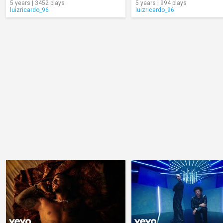
5 years | 3452 plays
5 years | 994 plays
luizricardo_96
luizricardo_96