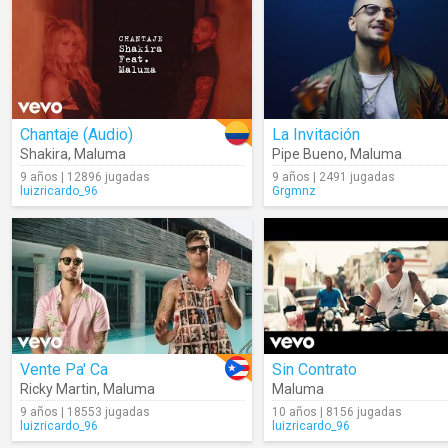
Chantaje (Audio)
La Invitación
Shakira
,
Maluma
Pipe Bueno
,
Maluma
9 años | 12896 jugadas
9 años | 2491 jugadas
luizricardo_96
Grgmnz
Vente Pa' Ca
Sin Contrato
Ricky Martin
,
Maluma
Maluma
9 años | 18553 jugadas
10 años | 8156 jugadas
luizricardo_96
luizricardo_96