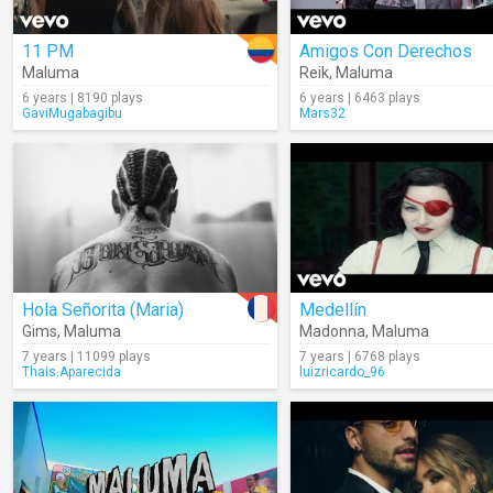
11 PM
Amigos Con Derechos
Maluma
Reik
,
Maluma
6 years | 8190 plays
6 years | 6463 plays
GaviMugabagibu
Mars32
Hola Señorita (Maria)
Medellín
Gims
,
Maluma
Madonna
,
Maluma
7 years | 11099 plays
7 years | 6768 plays
Thais.Aparecida
luizricardo_96