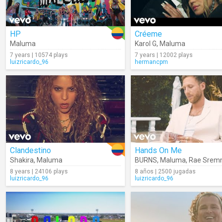
HP
Créeme
Maluma
Karol G
,
Maluma
7 years | 10574 plays
7 years | 12002 plays
luizricardo_96
hermancpm
Clandestino
Hands On Me
Shakira
,
Maluma
BURNS
,
Maluma
,
Rae Srem
8 years | 24106 plays
8 años | 2500 jugadas
luizricardo_96
luizricardo_96