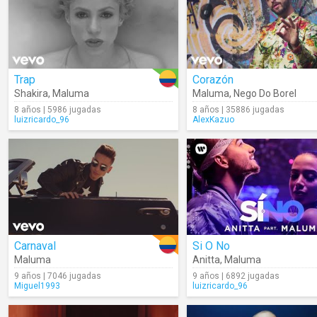
Trap
Corazón
Shakira
,
Maluma
Maluma
,
Nego Do Borel
8 años | 5986 jugadas
8 años | 35886 jugadas
luizricardo_96
AlexKazuo
Carnaval
Si O No
Maluma
Anitta
,
Maluma
9 años | 7046 jugadas
9 años | 6892 jugadas
Miguel1993
luizricardo_96