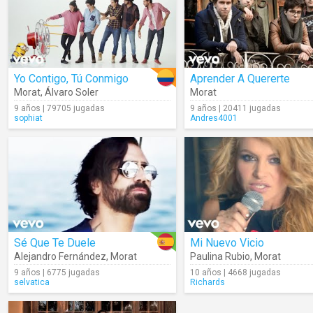
Yo Contigo, Tú Conmigo
Aprender A Quererte
Morat
,
Álvaro Soler
Morat
9 años | 79705 jugadas
9 años | 20411 jugadas
sophiat
Andres4001
Sé Que Te Duele
Mi Nuevo Vicio
Alejandro Fernández
,
Morat
Paulina Rubio
,
Morat
9 años | 6775 jugadas
10 años | 4668 jugadas
selvatica
Richards