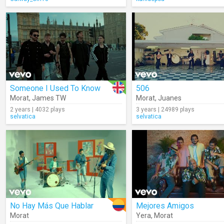
Someone I Used To Know
506
Morat
,
James TW
Morat
,
Juanes
2 years | 4032 plays
3 years | 24989 plays
selvatica
selvatica
No Hay Más Que Hablar
Mejores Amigos
Morat
Yera
,
Morat