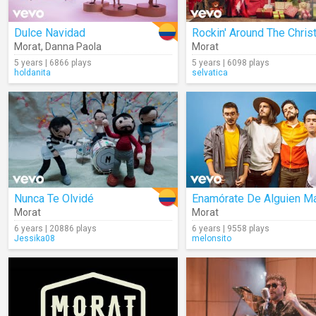
Dulce Navidad
Morat
,
Danna Paola
Morat
5 years | 6866 plays
5 years | 6098 plays
holdanita
selvatica
Nunca Te Olvidé
Enamórate De Alguien M
Morat
Morat
6 years | 20886 plays
6 years | 9558 plays
Jessika08
melonsito