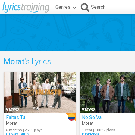
Genres
Search
Morat
's Lyrics
Faltas Tú
No Se Va
Morat
Morat
6 months | 2511 plays
1 year | 10827 plays
Galway_Girl13
kunidopoa