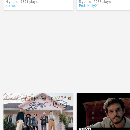
4 years | 9891 plays
5 years | 2938 plays
kornelt
ProfeKelly21