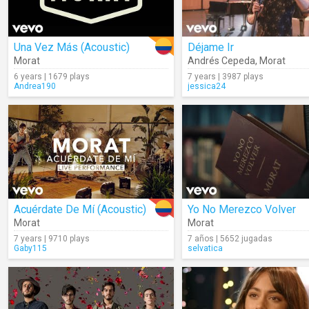
Una Vez Más (Acoustic)
Déjame Ir
Morat
Andrés Cepeda
,
Morat
6 years | 1679 plays
7 years | 3987 plays
Andrea190
jessica24
Acuérdate De Mí (Acoustic)
Yo No Merezco Volver
Morat
Morat
7 years | 9710 plays
7 años | 5652 jugadas
Gaby115
selvatica