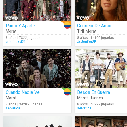
Punto Y Aparte
Consejo De Amor
Morat
TINI
,
Morat
8 años | 7822 jugadas
8 años | 14100 jugadas
cristinaxxi21
JeJeniferSR
Cuando Nadie Ve
Besos En Guerra
Morat
Morat
,
Juanes
8 años | 34205 jugadas
8 años | 40997 jugadas
selvatica
selvatica