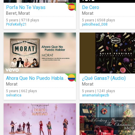
Porfa No Te Vayas
De Cero
Beret
,
Morat
Morat
5 years | 9718 plays
5 years | 6568 plays
ProfeKelly21
petrolhead_008
Ahora Que No Puedo Hablar (Audio)
¿Qué Ganas? (Audio)
Morat
Morat
5 years | 662 plays
5 years | 1241 plays
selvatica
anamarialopezb