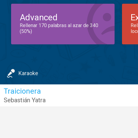
Advanced
E
Rellenar 170 palabras al azar de 340
Rel
(50%)
loc
Karaoke
Traicionera
Sebastián Yatra