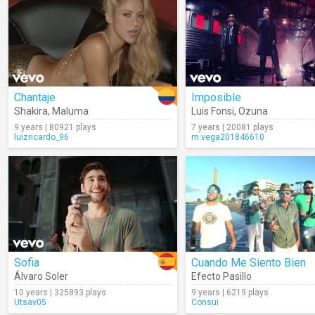
Chantaje
Imposible
Shakira
,
Maluma
Luis Fonsi
,
Ozuna
9 years | 80921 plays
7 years | 20081 plays
luizricardo_96
m.vega201846610
Sofia
Cuando Me Siento Bien
Álvaro Soler
Efecto Pasillo
10 years | 325893 plays
9 years | 6219 plays
Utsav05
Consui