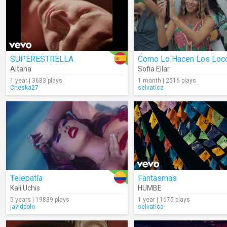
SUPERESTRELLA
Como Lo Hacen Los Loc
Aitana
Sofia Ellar
1 year | 3683 plays
1 month | 2516 plays
Cheska27
selvatica
Telepatía
Fantasmas
Kali Uchis
HUMBE
5 years | 19839 plays
1 year | 1675 plays
javidpolo
selvatica